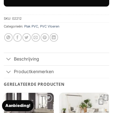
SKU:
02212
Categorieën:
Plak PVC
,
PVC Vloeren
Beschrijving
Productkenmerken
GERELATEERDE PRODUCTEN
Aanbieding!
Toevoegen
Toevoegen
aan
aan
verlanglijst
verlanglijst