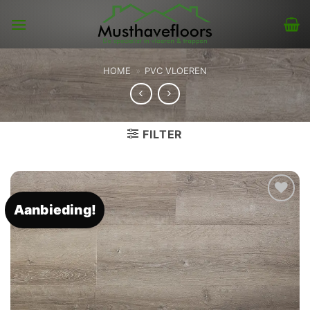
Skip
to
content
HOME
»
PVC VLOEREN
FILTER
Aanbieding!
Toevoegen
aan
verlanglijst