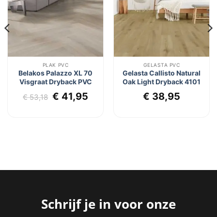
PLAK PVC
GELASTA PVC
Belakos Palazzo XL 70
Gelasta Callisto Natural
Visgraat Dryback PVC
Oak Light Dryback 4101
Oorspronkelijke
Huidige
€
41,95
€
38,95
€
53,18
prijs
prijs
was:
is:
€ 53,18.
€ 41,95.
Schrijf je in voor onze