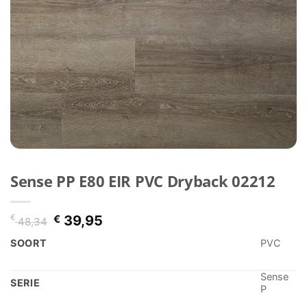
Sense PP E80 EIR PVC Dryback 02212
Oorspronkelijke
Huidige
€
€
39,95
48,34
prijs
prijs
SOORT
PVC
was:
is:
€ 48,34.
€ 39,95.
Sense
SERIE
P