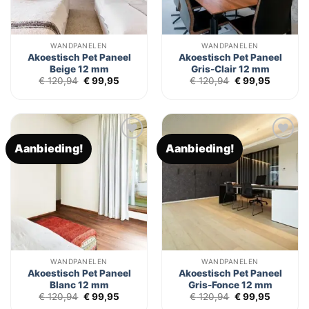
WANDPANELEN
WANDPANELEN
Akoestisch Pet Paneel
Akoestisch Pet Paneel
Beige 12 mm
Gris-Clair 12 mm
Oorspronkelijke
Huidige
Oorspronkelijk
Huidige
€
120,94
€
99,95
€
120,94
€
99,95
prijs
prijs
prijs
prijs
was:
is:
was:
is:
€ 120,94.
€ 99,95.
€ 120,94.
€ 99,95.
Aanbieding!
Aanbieding!
Toevoegen
Toevoegen
aan
aan
verlanglijst
verlanglijst
WANDPANELEN
WANDPANELEN
Akoestisch Pet Paneel
Akoestisch Pet Paneel
Blanc 12 mm
Gris-Fonce 12 mm
Oorspronkelijke
Huidige
Oorspronkelijk
Huidige
€
120,94
€
99,95
€
120,94
€
99,95
prijs
prijs
prijs
prijs