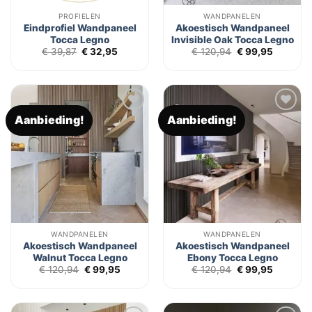
PROFIELEN
WANDPANELEN
Eindprofiel Wandpaneel
Akoestisch Wandpaneel
Tocca Legno
Invisible Oak Tocca Legno
Oorspronkelijke
Huidige
Oorspronkelijk
Huidige
€
39,87
€
32,95
€
120,94
€
99,95
prijs
prijs
prijs
prijs
was:
is:
was:
is:
€ 39,87.
€ 32,95.
€ 120,94.
€ 99,95.
Aanbieding!
Aanbieding!
Toevoegen
Toevoegen
aan
aan
verlanglijst
verlanglijst
WANDPANELEN
WANDPANELEN
Akoestisch Wandpaneel
Akoestisch Wandpaneel
Walnut Tocca Legno
Ebony Tocca Legno
Oorspronkelijke
Huidige
Oorspronkelijk
Huidige
€
120,94
€
99,95
€
120,94
€
99,95
prijs
prijs
prijs
prijs
was:
is:
was:
is:
€ 120,94.
€ 99,95.
€ 120,94.
€ 99,95.