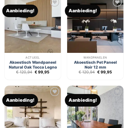
Aanbieding!
Aanbieding!
Toevoegen
Toevoegen
aan
aan
verlanglijst
verlanglijst
ACTUEEL
WANDPANELEN
Akoestisch Wandpaneel
Akoestisch Pet Paneel
Natural Oak Tocca Legno
Noir 12 mm
Oorspronkelijke
Huidige
Oorspronkelijk
Huidige
€
120,94
€
99,95
€
120,94
€
99,95
prijs
prijs
prijs
prijs
was:
is:
was:
is:
€ 120,94.
€ 99,95.
€ 120,94.
€ 99,95.
Aanbieding!
Aanbieding!
Toevoegen
Toevoegen
aan
aan
verlanglijst
verlanglijst