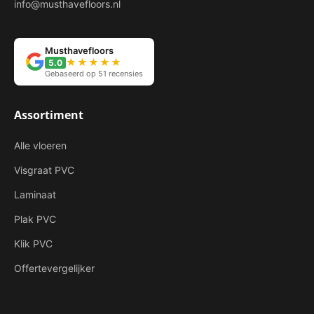
info@musthavefloors.nl
Musthavefloors
★★★★★
5.0
Gebaseerd op 51 recensies
Assortiment
Alle vloeren
Visgraat PVC
Laminaat
Plak PVC
Klik PVC
Offertevergelijker