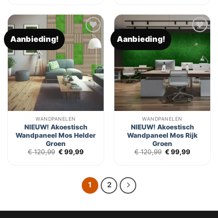
was:
is:
was:
is:
€ 120,94.
€ 99,95.
€ 120,94.
€ 99,95.
Aanbieding!
Aanbieding!
Toevoegen
Toevoegen
aan
aan
verlanglijst
verlanglijst
WANDPANELEN
WANDPANELEN
NIEUW! Akoestisch
NIEUW! Akoestisch
Wandpaneel Mos Helder
Wandpaneel Mos Rijk
Groen
Groen
Oorspronkelijke
Huidige
Oorspronkelijk
Huidige
€
120,99
€
99,99
€
120,99
€
99,99
prijs
prijs
prijs
prijs
was:
is:
was:
is:
€ 120,99.
€ 99,99.
€ 120,99.
€ 99,99.
1
2