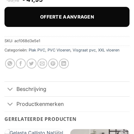
53,18
prijs
prijs
was:
is:
€ 53,18.
€ 41,95.
OFFERTE AANVRAGEN
SKU:
acf068d3e5e1
Categorieën:
Plak PVC
,
PVC Vloeren
,
Visgraat pvc
,
XXL vloeren
Beschrijving
Productkenmerken
GERELATEERDE PRODUCTEN