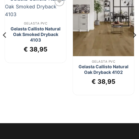
Toevoegen
Toevoegen
aan
aan
verlanglijst
verlanglijst
GELASTA PVC
Gelasta Callisto Natural
Oak Smoked Dryback
lijke
dige
4103
s
€
38,95
6,95.
GELASTA PVC
Gelasta Callisto Natural
Oak Dryback 4102
€
38,95