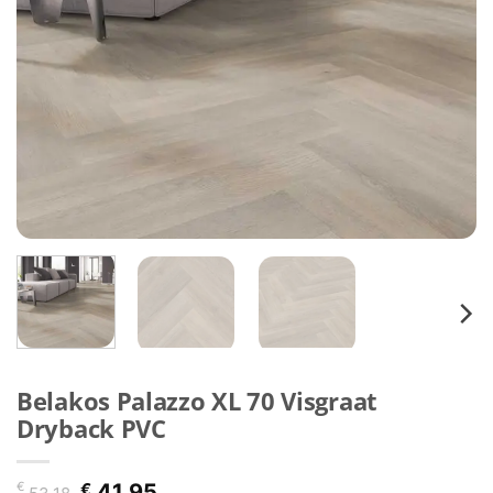
Belakos Palazzo XL 70 Visgraat
Dryback PVC
Oorspronkelijke
Huidige
€
€
41,95