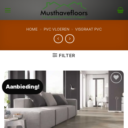
Skip
to
content
HOME
»
PVC VLOEREN
»
VISGRAAT PVC
FILTER
Aanbieding!
Toevoegen
aan
verlanglijst