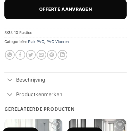
was:
is:
€ 48,34.
€ 37,95.
OFFERTE AANVRAGEN
SKU:
10 Rustico
Categorieën:
Plak PVC
,
PVC Vloeren
Beschrijving
Productkenmerken
GERELATEERDE PRODUCTEN