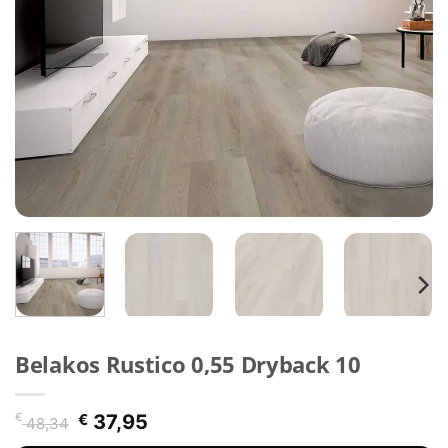
Belakos Rustico 0,55 Dryback 10
Oorspronkelijke
Huidige
€
€
37,95
48,34
prijs
prijs