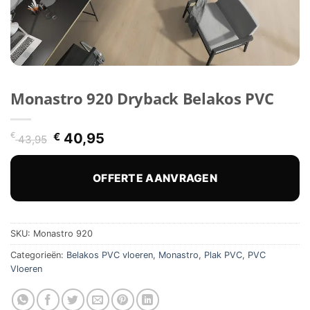
Monastro 920 Dryback Belakos PVC
Oorspronkelijke
Huidige
€
€
40,95
43,95
prijs
prijs
was:
is:
€ 43,95.
€ 40,95.
OFFERTE AANVRAGEN
SKU:
Monastro 920
Categorieën:
Belakos PVC vloeren
,
Monastro
,
Plak PVC
,
PVC
Vloeren