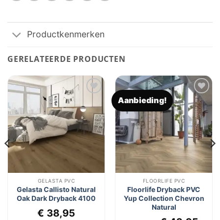
Productkenmerken
GERELATEERDE PRODUCTEN
Aanbieding!
Toevoegen
Toevoegen
aan
aan
verlanglijst
verlanglijst
GELASTA PVC
FLOORLIFE PVC
Gelasta Callisto Natural
Floorlife Dryback PVC
Oak Dark Dryback 4100
Yup Collection Chevron
Natural
lijke
dige
€
38,95