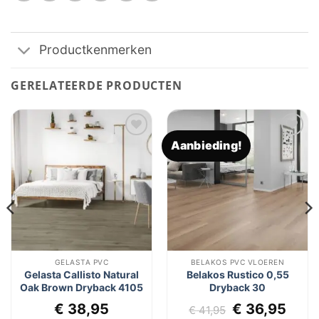
Productkenmerken
GERELATEERDE PRODUCTEN
Aanbieding!
Toevoegen
Toevoegen
aan
aan
verlanglijst
verlanglijst
GELASTA PVC
BELAKOS PVC VLOEREN
Gelasta Callisto Natural
Belakos Rustico 0,55
Oak Brown Dryback 4105
Dryback 30
Oorspronkel
Huid
€
38,95
€
36,95
€
41,95