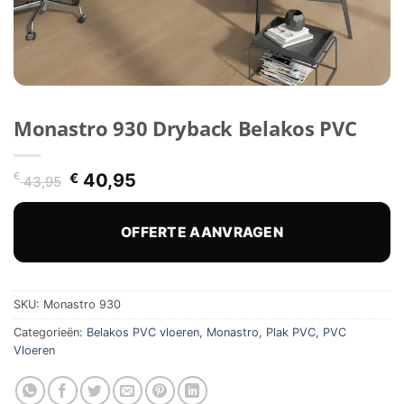
Monastro 930 Dryback Belakos PVC
Oorspronkelijke
Huidige
€
€
40,95
43,95
prijs
prijs
was:
is:
€ 43,95.
€ 40,95.
OFFERTE AANVRAGEN
SKU:
Monastro 930
Categorieën:
Belakos PVC vloeren
,
Monastro
,
Plak PVC
,
PVC
Vloeren