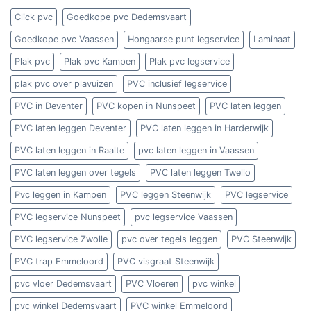
voor
Musthavefloors!
Click pvc
Goedkope pvc Dedemsvaart
Goedkope pvc Vaassen
Hongaarse punt legservice
Laminaat
Plak pvc
Plak pvc Kampen
Plak pvc legservice
plak pvc over plavuizen
PVC inclusief legservice
PVC in Deventer
PVC kopen in Nunspeet
PVC laten leggen
PVC laten leggen Deventer
PVC laten leggen in Harderwijk
PVC laten leggen in Raalte
pvc laten leggen in Vaassen
PVC laten leggen over tegels
PVC laten leggen Twello
Pvc leggen in Kampen
PVC leggen Steenwijk
PVC legservice
PVC legservice Nunspeet
pvc legservice Vaassen
PVC legservice Zwolle
pvc over tegels leggen
PVC Steenwijk
PVC trap Emmeloord
PVC visgraat Steenwijk
pvc vloer Dedemsvaart
PVC Vloeren
pvc winkel
pvc winkel Dedemsvaart
PVC winkel Emmeloord