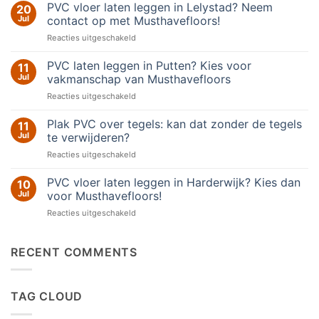
PVC vloer laten leggen in Lelystad? Neem
20
op
Verschil
Jul
contact op met Musthavefloors!
tussen
click
voor
Reacties uitgeschakeld
en
PVC
plak
vloer
PVC:
PVC laten leggen in Putten? Kies voor
11
welke
laten
Jul
vakmanschap van Musthavefloors
vloer
leggen
past
voor
Reacties uitgeschakeld
in
het
PVC
beste
Lelystad?
bij
laten
Plak PVC over tegels: kan dat zonder de tegels
Neem
11
uw
leggen
contact
Jul
te verwijderen?
woning?
in
op
voor
Reacties uitgeschakeld
Putten?
met
Plak
Kies
Musthavefloors!
PVC
PVC vloer laten leggen in Harderwijk? Kies dan
voor
10
over
vakmanschap
Jul
voor Musthavefloors!
tegels:
van
voor
Reacties uitgeschakeld
kan
Musthavefloors
PVC
dat
vloer
zonder
laten
RECENT COMMENTS
de
leggen
tegels
in
te
Harderwijk?
verwijderen?
TAG CLOUD
Kies
dan