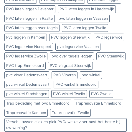
PVC laten leggen Deventer
PVC laten leggen in Harderwijk
PVC laten leggen in Raalte
pvc laten leggen in Vaassen
PVC laten leggen over tegels
PVC laten leggen Twello
Pvc leggen in Kampen
PVC leggen Steenwijk
PVC legservice
PVC legservice Nunspeet
pvc legservice Vaassen
PVC legservice Zwolle
pvc over tegels leggen
PVC Steenwijk
PVC trap Emmeloord
PVC visgraat Steenwijk
pvc vloer Dedemsvaart
PVC Vloeren
pvc winkel
pvc winkel Dedemsvaart
PVC winkel Emmeloord
pvc winkel Stadshagen
PVC winkel Twello
PVC Zwolle
Trap bekleding met pvc Emmeloord
Traprenovatie Emmeloord
Traprenovatie Kampen
Traprenovatie Zwolle
Verschil tussen click en plak PVC: welke vloer past het beste bij
uw woning?