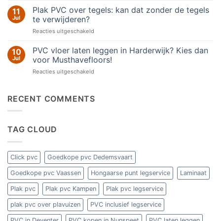
bij
laten
Plak PVC over tegels: kan dat zonder de tegels
Neem
11
uw
leggen
contact
Jul
te verwijderen?
woning?
in
op
voor
Reacties uitgeschakeld
Putten?
met
Plak
Kies
Musthavefloors!
PVC
PVC vloer laten leggen in Harderwijk? Kies dan
voor
10
over
vakmanschap
Jul
voor Musthavefloors!
tegels:
van
voor
Reacties uitgeschakeld
kan
Musthavefloors
PVC
dat
vloer
zonder
laten
RECENT COMMENTS
de
leggen
tegels
in
te
Harderwijk?
verwijderen?
TAG CLOUD
Kies
dan
voor
Musthavefloors!
Click pvc
Goedkope pvc Dedemsvaart
Goedkope pvc Vaassen
Hongaarse punt legservice
Laminaat
Plak pvc
Plak pvc Kampen
Plak pvc legservice
plak pvc over plavuizen
PVC inclusief legservice
PVC in Deventer
PVC kopen in Nunspeet
PVC laten leggen