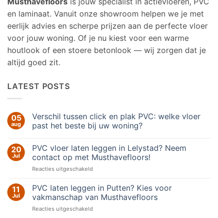
Musthavefloors
is jouw specialist in actievloeren, PVC
en laminaat. Vanuit onze showroom helpen we je met
eerlijk advies en scherpe prijzen aan de perfecte vloer
voor jouw woning. Of je nu kiest voor een warme
houtlook of een stoere betonlook — wij zorgen dat je
altijd goed zit.
LATEST POSTS
Verschil tussen click en plak PVC: welke vloer
05
aug
past het beste bij uw woning?
Geen
reacties
PVC vloer laten leggen in Lelystad? Neem
20
op
Verschil
Jul
contact op met Musthavefloors!
tussen
click
voor
Reacties uitgeschakeld
en
PVC
plak
vloer
PVC:
PVC laten leggen in Putten? Kies voor
11
welke
laten
Jul
vakmanschap van Musthavefloors
vloer
leggen
past
voor
Reacties uitgeschakeld
in
het
PVC
beste
Lelystad?