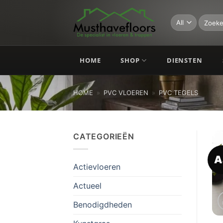
Skip
to
Zoeken
naar:
content
HOME
SHOP
DIENSTEN
HOME
»
PVC VLOEREN
»
PVC TEGELS
CATEGORIEËN
A
Actievloeren
Actueel
Benodigdheden