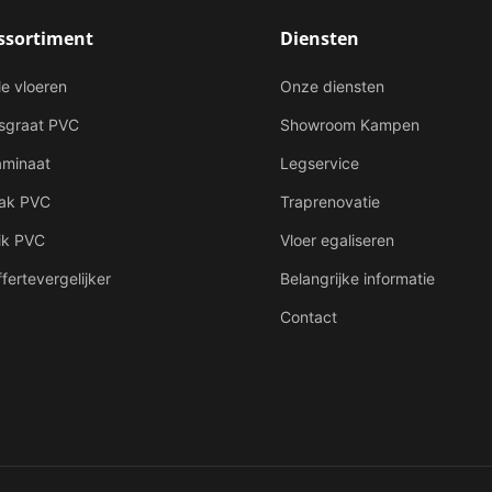
ssortiment
Diensten
le vloeren
Onze diensten
isgraat PVC
Showroom Kampen
aminaat
Legservice
lak PVC
Traprenovatie
ik PVC
Vloer egaliseren
fertevergelijker
Belangrijke informatie
Contact