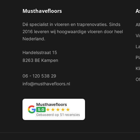
Musthavefloors
A
Dé specialist in vloeren en traprenovaties. Sinds
Al
2016 leveren wij hoogwaardige vloeren door heel
V
Nederland.
L
Handelsstraat 15
P
8263 BE Kampen
Kl
06 - 120 538 29
Of
info@musthavefloors.nl
Musthavefloors
★★★★★
5.0
Gebaseerd op 51 recensies