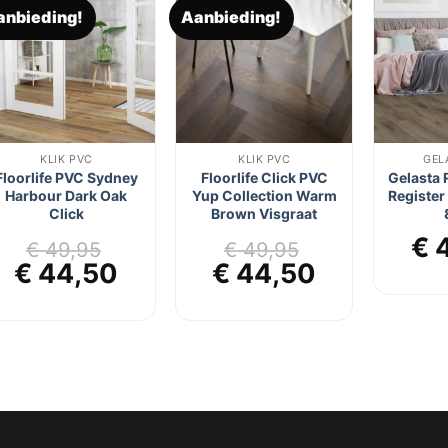
anbieding!
Aanbieding!
Toevoegen
Toevoegen
aan
aan
verlanglijst
verlanglijst
KLIK PVC
KLIK PVC
GEL
Floorlife PVC Sydney
Floorlife Click PVC
Gelasta 
Harbour Dark Oak
Yup Collection Warm
Register
Click
Brown Visgraat
€
4
€
49,95
€
49,95
Oorspronkelijke
Huidige
Oorspronkelijke
Huidige
€
44,50
€
44,50
prijs
prijs
prijs
prijs
was:
is:
was:
is:
€ 49,95.
€ 44,50.
€ 49,95.
€ 44,50.