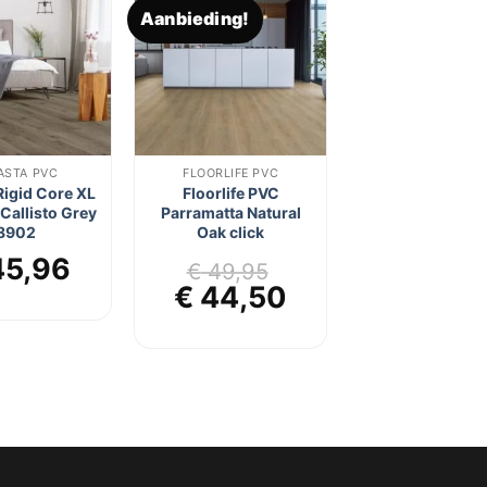
Aanbieding!
Toevoegen
Toevoegen
aan
aan
verlanglijst
verlanglijst
ASTA PVC
FLOORLIFE PVC
Rigid Core XL
Floorlife PVC
 Callisto Grey
Parramatta Natural
8902
Oak click
5,96
€
49,95
Oorspronkelijke
Huidige
€
44,50
prijs
prijs
was:
is:
€ 49,95.
€ 44,50.