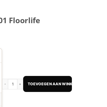
1 Floorlife
Westminster XL Taupe PVC 6201 Floorlife hoeveelheid
TOEVOEGEN AAN WINKELWAGEN