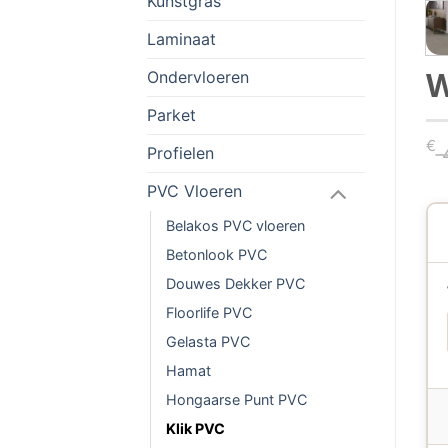
Kunstgras
Laminaat
W
Ondervloeren
Parket
€
4
Profielen
PVC Vloeren
Belakos PVC vloeren
Betonlook PVC
Douwes Dekker PVC
Floorlife PVC
Gelasta PVC
Hamat
Hongaarse Punt PVC
Klik PVC