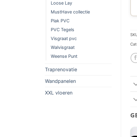
Loose Lay
MustHave collectie
Plak PVC
PVC Tegels
SK
Visgraat pvc
Cat
Walvisgraat
Weense Punt
Traprenovatie
Wandpanelen
XXL vloeren
G