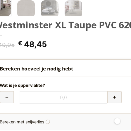
estminster XL Taupe PVC 620
Oorspronkelijke
Huidige
€
48,45
9,95
prijs
prijs
was:
is:
€ 49,95.
€ 48,45.
Bereken hoeveel je nodig hebt
Wat is je oppervlakte?
−
+
ⓘ
Bereken met snijverlies