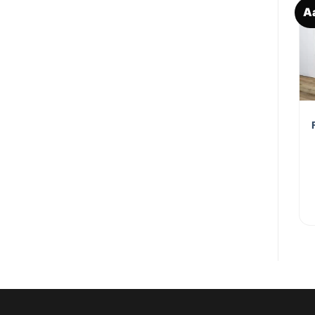
A
Toevoegen
Toevoegen
aan
aan
verlanglijst
verlanglijst
GELASTA PVC
GELASTA PVC
Gelasta Rigid Core XL
Gelasta Rigid Core XL
Register Callisto
Pluto Brown Click
Smoked 8903
8709
€
45,96
€
48,50