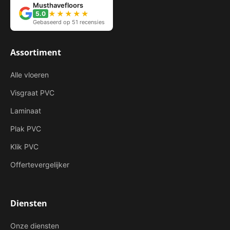
Musthavefloors
★★★★★
5.0
Gebaseerd op 51 recensies
Assortiment
Alle vloeren
Visgraat PVC
Laminaat
Plak PVC
Klik PVC
Offertevergelijker
Diensten
Onze diensten