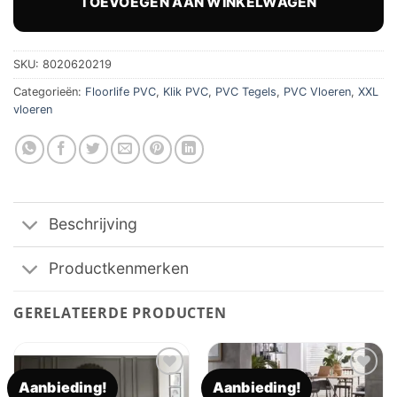
TOEVOEGEN AAN WINKELWAGEN
SKU:
8020620219
Categorieën:
Floorlife PVC
,
Klik PVC
,
PVC Tegels
,
PVC Vloeren
,
XXL
vloeren
Beschrijving
Productkenmerken
GERELATEERDE PRODUCTEN
Aanbieding!
Aanbieding!
Toevoegen
Toevoegen