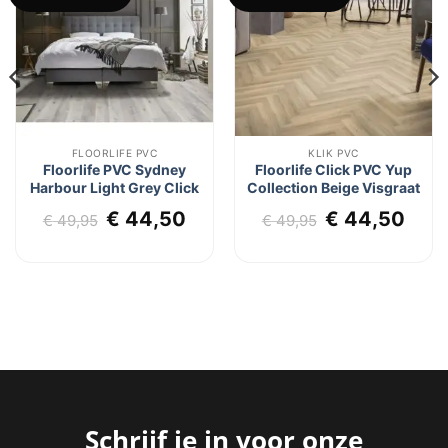
aan
aan
verlanglijst
verlanglijst
FLOORLIFE PVC
KLIK PVC
Floorlife PVC Sydney
Floorlife Click PVC Yup
Harbour Light Grey Click
Collection Beige Visgraat
lijke
dige
Oorspronkelijke
Huidige
Oorspronkel
Hui
€
44,50
€
44,50
€
49,95
€
49,95
js
prijs
prijs
prijs
prij
was:
is:
was:
is:
4,50.
€ 49,95.
€ 44,50.
€ 49,95.
€ 44
Schrijf je in voor onze