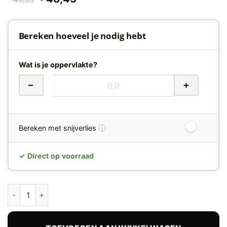
prijs
prijs
was:
is:
€ 49,95.
€ 48,45.
Bereken hoeveel je nodig hebt
Wat is je oppervlakte?
−
+
ⓘ
Bereken met snijverlies
✓ Direct op voorraad
Westminster XL Light Grey PVC 6202 Floorlife hoeveelheid