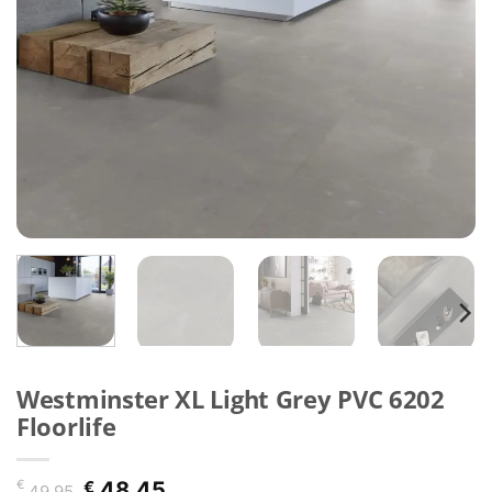
Westminster XL Light Grey PVC 6202
Floorlife
Oorspronkelijke
Huidige
€
€
48,45
49,95