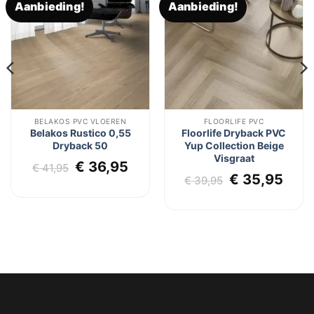
Aanbieding!
Aanbieding!
Toevoegen
Toevoegen
aan
aan
verlanglijst
verlanglijst
BELAKOS PVC VLOEREN
FLOORLIFE PVC
Belakos Rustico 0,55
Floorlife Dryback PVC
Dryback 50
Yup Collection Beige
Visgraat
Oorspronkelijke
Huidige
€
36,95
€
41,95
lijke
dige
Oorspronkel
Huid
€
35,95
prijs
prijs
€
39,95
js
prijs
prij
was:
is:
was:
is:
€ 41,95.
€ 36,95.
7,95.
€ 39,95.
€ 35