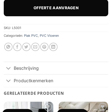
was:
is:
€ 43,50.
€ 33,95.
OFFERTE AANVRAGEN
SKU:
L5001
Categorieën:
Plak PVC
,
PVC Vloeren
Beschrijving
Productkenmerken
GERELATEERDE PRODUCTEN