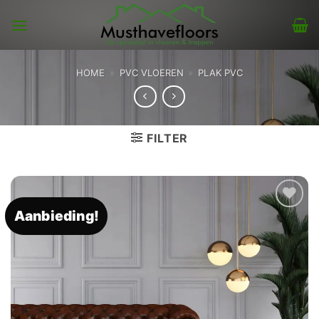
Skip
to
content
HOME
»
PVC VLOEREN
»
PLAK PVC
FILTER
Aanbieding!
Toevoegen
aan
verlanglijst