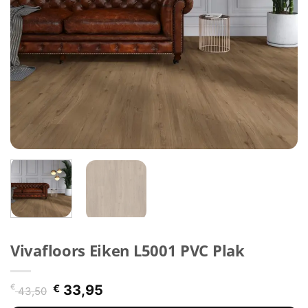
Vivafloors Eiken L5001 PVC Plak
Oorspronkelijke
Huidige
€
€
33,95
43,50
prijs
prijs