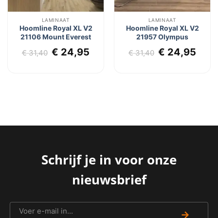
LAMINAAT
LAMINAAT
Hoomline Royal XL V2
Hoomline Royal XL V2
21106 Mount Everest
21957 Olympus
Oorspronkelijke
Huidige
Oorspronkel
Huid
€
24,95
€
24,95
€
31,40
€
31,40
prijs
prijs
prijs
prij
was:
is:
was:
is:
€ 31,40.
€ 24,95.
€ 31,40.
€ 24
Schrijf je in voor onze
nieuwsbrief
→