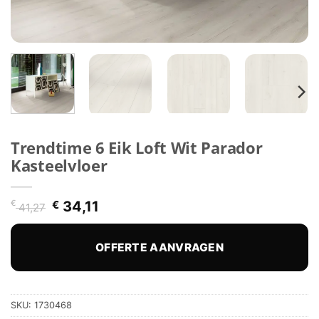
Trendtime 6 Eik Loft Wit Parador
Kasteelvloer
Oorspronkelijke
Huidige
€
€
34,11
41,27
prijs
prijs
was:
is:
€ 41,27.
€ 34,11.
OFFERTE AANVRAGEN
SKU:
1730468