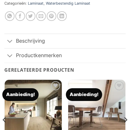
Categorieën:
Laminaat
,
Waterbestendig Laminaat
Beschrijving
Productkenmerken
GERELATEERDE PRODUCTEN
Aanbieding!
Aanbieding!
Toevoegen
Toevoegen
aan
aan
verlanglijst
verlanglijst