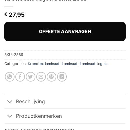
€
27,95
OFFERTE AANVRAGEN
SKU:
2869
Categorieën:
Kronotex laminaat
,
Laminaat
,
Laminaat tegels
Beschrijving
Productkenmerken