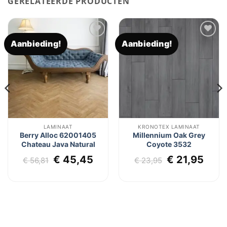
GERELATEERDE PRODUCTEN
Aanbieding!
Aanbieding!
Toevoegen
Toevoegen
aan
aan
verlanglijst
verlanglijst
LAMINAAT
KRONOTEX LAMINAAT
Berry Alloc 62001405
Millennium Oak Grey
Chateau Java Natural
Coyote 3532
Oorspronkelijke
Huidige
Oorspronkel
Huid
€
45,45
€
21,95
€
56,81
€
23,95
lijke
dige
prijs
prijs
prijs
prijs
js
was:
is:
was:
is:
€ 56,81.
€ 45,45.
€ 23,95.
€ 21
5,45.