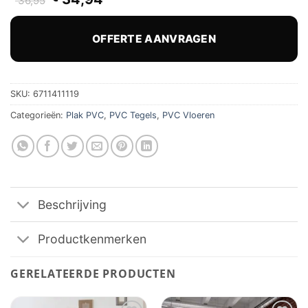
36,95
prijs
prijs
was:
is:
€ 36,95.
€ 34,94.
OFFERTE AANVRAGEN
SKU:
6711411119
Categorieën:
Plak PVC
,
PVC Tegels
,
PVC Vloeren
Beschrijving
Productkenmerken
GERELATEERDE PRODUCTEN