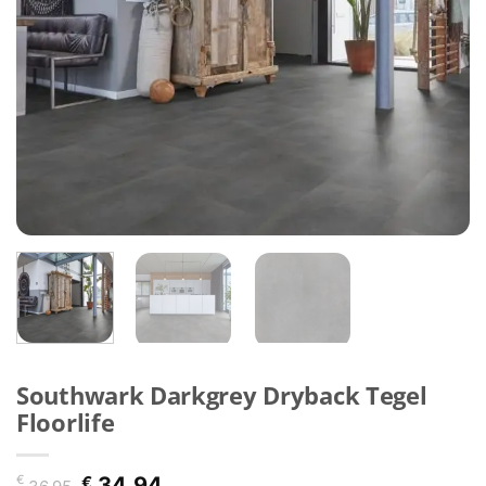
Southwark Darkgrey Dryback Tegel
Floorlife
Oorspronkelijke
Huidige
€
€
34,94