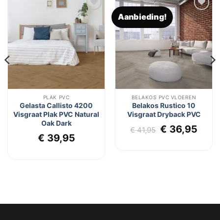
Aanbieding!
Toevoegen
Toevoegen
aan
aan
verlanglijst
verlanglijst
PLAK PVC
BELAKOS PVC VLOEREN
Gelasta Callisto 4200
Belakos Rustico 10
Visgraat Plak PVC Natural
Visgraat Dryback PVC
Oak Dark
lijke
dige
Oorspronkel
Huid
€
36,95
€
41,95
€
39,95
s
prijs
prijs
was:
is:
6,95.
€ 41,95.
€ 36