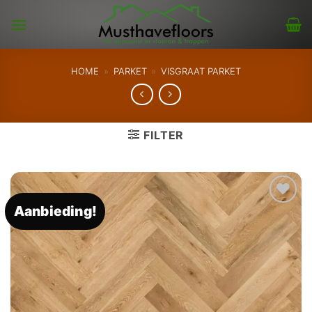
Skip
to
content
HOME
»
PARKET
»
VISGRAAT PARKET
FILTER
Aanbieding!
Toevoegen
aan
verlanglijst