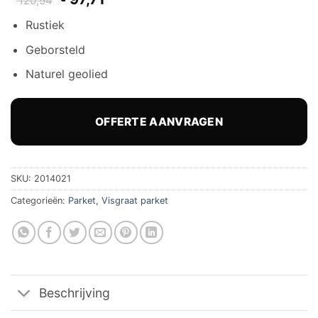
120,94
prijs
prijs
Rustiek
was:
is:
€ 120,94.
€ 97,71.
Geborsteld
Naturel geolied
OFFERTE AANVRAGEN
SKU:
2014021
Categorieën:
Parket
,
Visgraat parket
Beschrijving