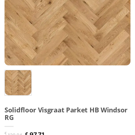
Solidfloor Visgraat Parket HB Windsor
RG
Oorspronkelijke
Huidige
€
€
97,71