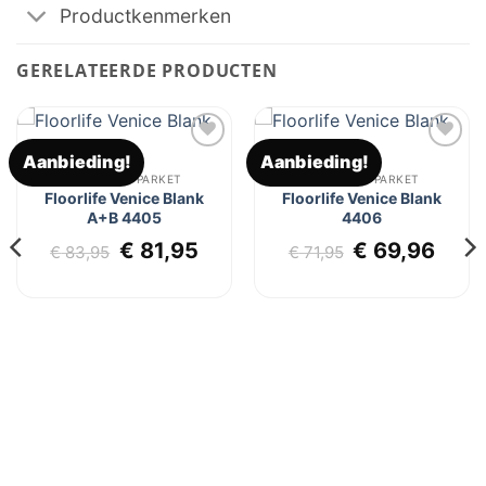
Productkenmerken
GERELATEERDE PRODUCTEN
Aanbieding!
Aanbieding!
Toevoegen
Toevoegen
aan
aan
FLOORLIFE PARKET
FLOORLIFE PARKET
verlanglijst
verlanglijst
Floorlife Venice Blank
Floorlife Venice Blank
A+B 4405
4406
lijke
dige
Oorspronkelijke
Huidige
Oorspronkel
Huid
€
81,95
€
69,96
€
83,95
€
71,95
s
prijs
prijs
prijs
prijs
was:
is:
was:
is:
5,95.
€ 83,95.
€ 81,95.
€ 71,95.
€ 69