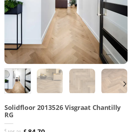
Solidfloor 2013526 Visgraat Chantilly
RG
Oorspronkelijke
Huidige
€
€
84,70