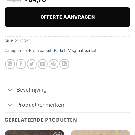
105,21
prijs
prijs
was:
is:
€ 105,21.
€ 84,70.
OFFERTE AANVRAGEN
SKU:
2013526
Categorieën:
Eiken parket
,
Parket
,
Visgraat parket
Beschrijving
Productkenmerken
GERELATEERDE PRODUCTEN