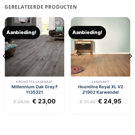
GERELATEERDE PRODUCTEN
Aanbieding!
Aanbieding!
Toevoegen
Toevoegen
aan
aan
verlanglijst
verlanglijst
KRONOTEX LAMINAAT
LAMINAAT
Millennium Oak Grey F
Hoomline Royal XL V2
1135321
21902 Karwendel
lijke
dige
Oorspronkelijke
Huidige
Oorspronkel
Huid
€
23,00
€
24,95
€
24,95
€
31,40
js
prijs
prijs
prijs
prij
was:
is:
was:
is:
5,45.
€ 24,95.
€ 23,00.
€ 31,40.
€ 24