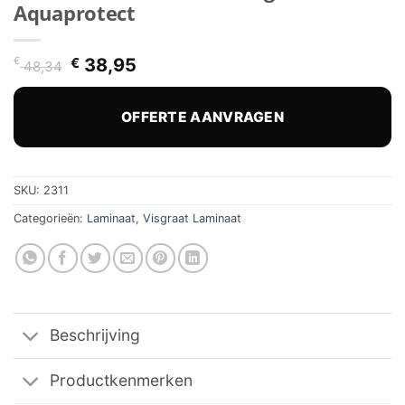
Aquaprotect
Oorspronkelijke
Huidige
€
€
38,95
48,34
prijs
prijs
was:
is:
€ 48,34.
€ 38,95.
OFFERTE AANVRAGEN
SKU:
2311
Categorieën:
Laminaat
,
Visgraat Laminaat
Beschrijving
Productkenmerken