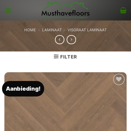
Skip
to
content
HOME
»
LAMINAAT
»
VISGRAAT LAMINAAT
FILTER
Aanbieding!
Toevoegen
aan
verlanglijst