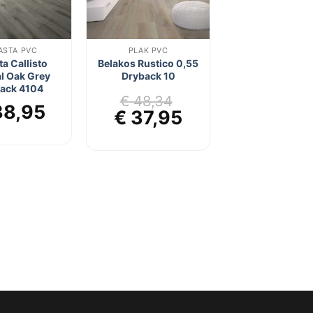
ASTA PVC
PLAK PVC
ta Callisto
Belakos Rustico 0,55
l Oak Grey
Dryback 10
ack 4104
€
48,34
8,95
Oorspronkelijke
Huidige
€
37,95
prijs
prijs
was:
is:
€ 48,34.
€ 37,95.