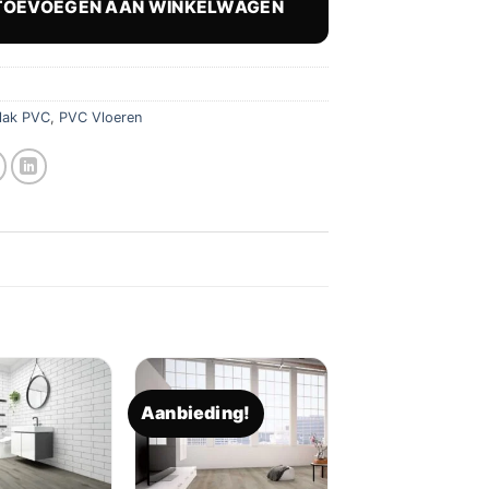
TOEVOEGEN AAN WINKELWAGEN
9,95.
€ 28,96.
lak PVC
,
PVC Vloeren
Aanbieding!
Toevoegen
Toevoegen
aan
aan
verlanglijst
verlanglijst