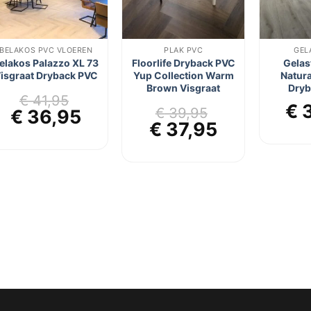
BELAKOS PVC VLOEREN
PLAK PVC
GEL
elakos Palazzo XL 73
Floorlife Dryback PVC
Gelas
isgraat Dryback PVC
Yup Collection Warm
Natura
Brown Visgraat
Dryb
€
41,95
€
3
€
39,95
jke
ge
Oorspronkelijke
Huidige
€
36,95
Oorspronkelijke
Huidige
€
37,95
prijs
prijs
prijs
prijs
was:
is:
was:
is:
95.
€ 41,95.
€ 36,95.
€ 39,95.
€ 37,95.