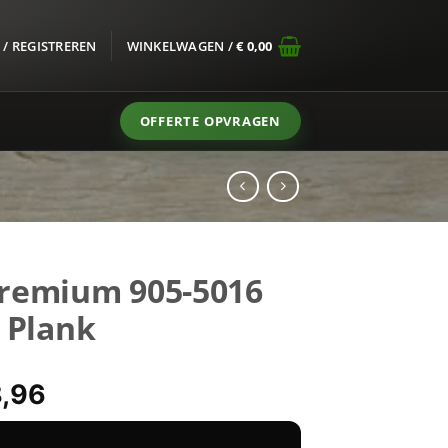
/ REGISTREREN
WINKELWAGEN /
€
0,00
OFFERTE OPVRAGEN
remium 905-5016
 Plank
spronkelijke
Huidige
,96
s
prijs
:
is:
-5016 Plak PVC Plank hoeveelheid