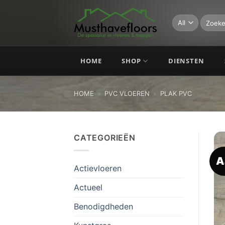
Skip
to
Zoeken
naar:
content
HOME
SHOP
DIENSTEN
HOME
»
PVC VLOEREN
»
PLAK PVC
CATEGORIEËN
A
Actievloeren
Actueel
Benodigdheden