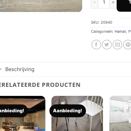
€ 3
SKU:
20940
Categorieën:
Hamat
,
P
Beschrijving
ERELATEERDE PRODUCTEN
anbieding!
Aanbieding!
Toevoegen
Toevoegen
aan
aan
verlanglijst
verlanglijst