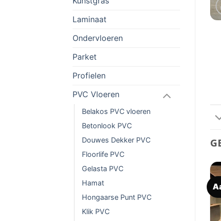
Kunstgras
Laminaat
Ondervloeren
Parket
Profielen
PVC Vloeren
Belakos PVC vloeren
Betonlook PVC
Douwes Dekker PVC
G
Floorlife PVC
Gelasta PVC
Hamat
Aanbieding!
Aanbieding!
A
Toevoegen
Toevoegen
aan
aan
Hongaarse Punt PVC
verlanglijst
verlanglijst
Klik PVC