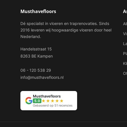
Musthavefloors
A
Dé specialist in vloeren en traprenovaties. Sinds
Al
2016 leveren wij hoogwaardige vloeren door heel
V
Nederland.
L
Handelsstraat 15
P
8263 BE Kampen
Kl
06 - 120 538 29
Of
info@musthavefloors.nl
Musthavefloors
★★★★★
5.0
Gebaseerd op 51 recensies