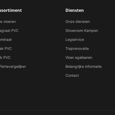
ssortiment
Diensten
le vloeren
Onze diensten
isgraat PVC
Showroom Kampen
aminaat
Legservice
lak PVC
Traprenovatie
ik PVC
Vloer egaliseren
fertevergelijker
Belangrijke informatie
Contact