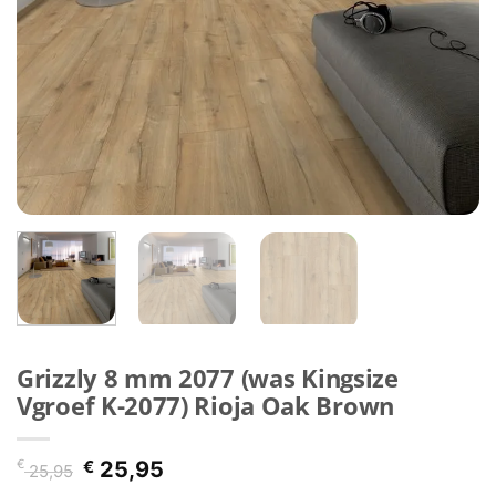
Grizzly 8 mm 2077 (was Kingsize
Vgroef K-2077) Rioja Oak Brown
Oorspronkelijke
Huidige
€
€
25,95
25,95
prijs
prijs