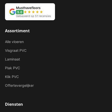
Musthavefloors
★★★★★
5.0
Gebaseerd op 51 recensies
Assortiment
Alle vloeren
Visgraat PVC
Laminaat
Plak PVC
Klik PVC
Offertevergelijker
Diensten