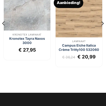
Aanbieding!
Toevoegen
Toevoegen
aan
aan
verlanglijst
verlanglijst
KRONOTEX LAMINAAT
Kronotex Tayra Naxos
LAMINAAT
3000
Campus Eiche Italica
€
27,95
Crème Tritty100 532060
lijke
dige
Oorspronkel
Huid
€
20,99
€
36,24
js
prijs
prij
was:
is:
4,95.
€ 36,24.
€ 20