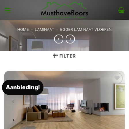
Skip
to
content
HOME
»
LAMINAAT
»
EGGER LAMINAAT VLOEREN
FILTER
Aanbieding!
Toevoegen
aan
verlanglijst