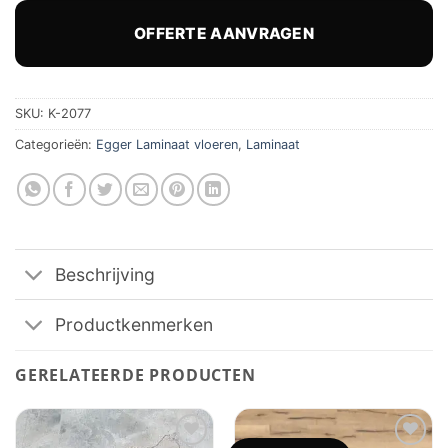
was:
is:
€ 25,95.
€ 25,95.
OFFERTE AANVRAGEN
SKU:
K-2077
Categorieën:
Egger Laminaat vloeren
,
Laminaat
Beschrijving
Productkenmerken
GERELATEERDE PRODUCTEN