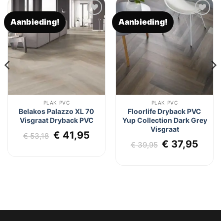
Aanbieding!
Aanbieding!
Toevoegen
Toevoegen
aan
aan
verlanglijst
verlanglijst
PLAK PVC
PLAK PVC
Belakos Palazzo XL 70
Floorlife Dryback PVC
Visgraat Dryback PVC
Yup Collection Dark Grey
Visgraat
Oorspronkelijke
Huidige
€
41,95
€
53,18
Oorspronkel
Huid
€
37,95
prijs
prijs
€
39,95
prijs
prijs
was:
is:
was:
is:
€ 53,18.
€ 41,95.
€ 39,95.
€ 37