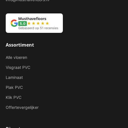
Musthavefloors
★★★★★
5.0
Gebaseerd op 51 recensies
Assortiment
Alle vloeren
Visgraat PVC
Laminaat
Plak PVC
Klik PVC
Offertevergelijker