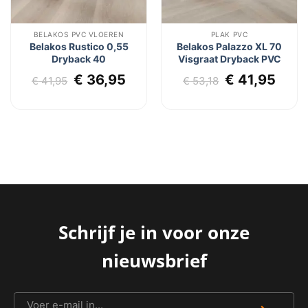
BELAKOS PVC VLOEREN
PLAK PVC
Belakos Rustico 0,55
Belakos Palazzo XL 70
Dryback 40
Visgraat Dryback PVC
Oorspronkelijke
Huidige
Oorspronkel
Huid
€
36,95
€
41,95
€
41,95
€
53,18
lijke
dige
prijs
prijs
prijs
prijs
js
was:
is:
was:
is:
€ 41,95.
€ 36,95.
€ 53,18.
€ 41
5,95.
Schrijf je in voor onze
nieuwsbrief