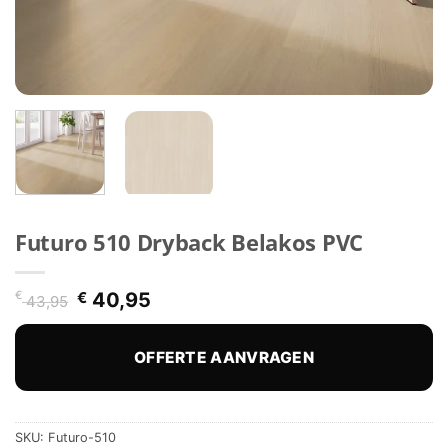
Futuro 510 Dryback Belakos PVC
Oorspronkelijke
Huidige
€
€
40,95
43,95
prijs
prijs
was:
is:
€ 43,95.
€ 40,95.
OFFERTE AANVRAGEN
SKU:
Futuro-510