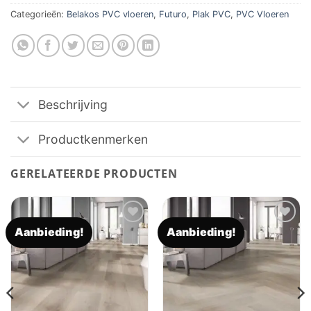
Categorieën:
Belakos PVC vloeren
,
Futuro
,
Plak PVC
,
PVC Vloeren
Beschrijving
Productkenmerken
GERELATEERDE PRODUCTEN
Aanbieding!
Aanbieding!
Toevoegen
Toevoegen
aan
aan
verlanglijst
verlanglijst