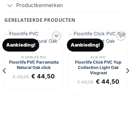
Productkenmerken
GERELATEERDE PRODUCTEN
Aanbieding!
Aanbieding!
Toevoegen
Toevoegen
aan
aan
verlanglijst
verlanglijst
FLOORLIFE PVC
KLIK PVC
Floorlife PVC Parramatta
Floorlife Click PVC Yup
Natural Oak click
Collection Light Oak
lijke
dige
Visgraat
js
Oorspronkelijke
Huidige
€
44,50
€
49,95
Oorspronkel
Hui
€
44,50
prijs
prijs
€
49,95
4,50.
prijs
prij
was:
is:
was:
is:
€ 49,95.
€ 44,50.
€ 49,95.
€ 44