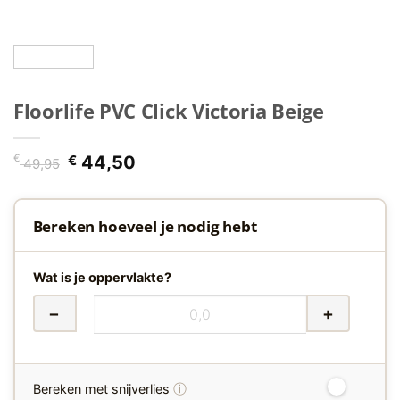
Floorlife PVC Click Victoria Beige
Oorspronkelijke
Huidige
€
€
44,50
49,95
prijs
prijs
was:
is:
€ 49,95.
€ 44,50.
Bereken hoeveel je nodig hebt
Wat is je oppervlakte?
−
+
ⓘ
Bereken met snijverlies