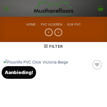
Skip
to
content
HOME
»
PVC VLOEREN
»
KLIK PVC
FILTER
Aanbieding!
Toevoegen
aan
verlanglijst