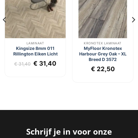
verlanglijst
verlanglijst
LAMINAAT
KRONOTEX LAMINAAT
Kingsize 8mm 011
MyFloor Kronotex
Rillington Eiken Licht
Harbour Grey Oak – XL
Breed D 3572
lijke
dige
Oorspronkelijke
Huidige
€
31,40
€
31,40
€
22,50
s
prijs
prijs
was:
is:
1,95.
€ 31,40.
€ 31,40.
Schrijf je in voor onze