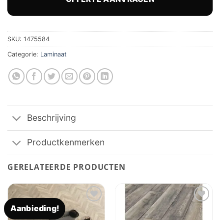
€ 32,56.
€ 26,91.
SKU:
1475584
Categorie:
Laminaat
Beschrijving
Productkenmerken
GERELATEERDE PRODUCTEN
Aanbieding!
Toevoegen
Toevoegen
aan
aan