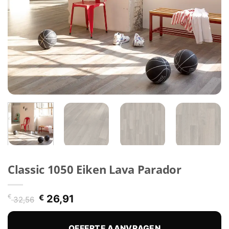
Classic 1050 Eiken Lava Parador
Oorspronkelijke
Huidige
€
€
26,91
32,56
prijs
prijs
was:
is:
OFFERTE AANVRAGEN