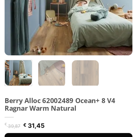
Berry Alloc 62002489 Ocean+ 8 V4
Ragnar Warm Natural
Oorspronkelijke
Huidige
€
€
31,45
39,87
prijs
prijs