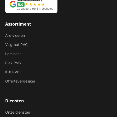
Musthavefloors
★★★★★
5.0
Gebaseerd op 51 recensies
Assortiment
Alle vloeren
Visgraat PVC
Laminaat
Plak PVC
Klik PVC
Offertevergelijker
Diensten
Onze diensten