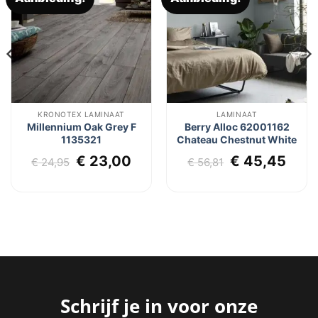
aan
aan
verlanglijst
verlanglijst
KRONOTEX LAMINAAT
LAMINAAT
Millennium Oak Grey F
Berry Alloc 62001162
1135321
Chateau Chestnut White
lijke
dige
Oorspronkelijke
Huidige
Oorspronkel
Huid
€
23,00
€
45,45
€
24,95
€
56,81
js
prijs
prijs
prijs
prijs
was:
is:
was:
is:
4,95.
€ 24,95.
€ 23,00.
€ 56,81.
€ 45
Schrijf je in voor onze