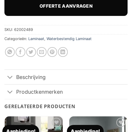
was:
is:
€ 39,87.
€ 31,45.
OFFERTE AANVRAGEN
SKU:
62002489
Categorieën:
Laminaat
,
Waterbestendig Laminaat
Beschrijving
Productkenmerken
GERELATEERDE PRODUCTEN
Aanbieding!
Aanbieding!
Toevoegen
Toevoegen