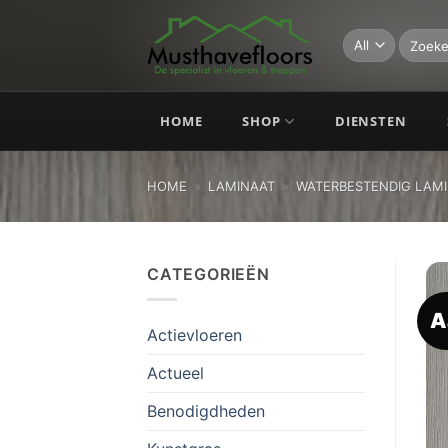
Skip
to
Zoeken
naar:
content
HOME
SHOP
DIENSTEN
HOME
»
LAMINAAT
»
WATERBESTENDIG LAM
CATEGORIEËN
A
Actievloeren
Actueel
Benodigdheden