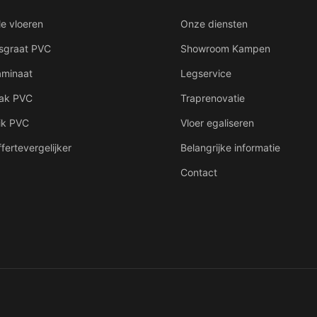
le vloeren
Onze diensten
isgraat PVC
Showroom Kampen
aminaat
Legservice
lak PVC
Traprenovatie
ik PVC
Vloer egaliseren
fertevergelijker
Belangrijke informatie
Contact