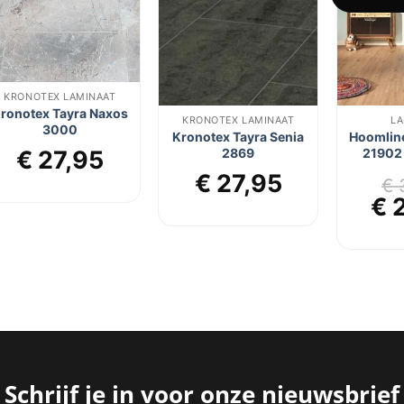
aan
aan
verlanglijst
verlanglijst
KRONOTEX LAMINAAT
ronotex Tayra Naxos
KRONOTEX LAMINAAT
LA
3000
Kronotex Tayra Senia
Hoomline
2869
21902
€
27,95
€
27,95
€
3
Oo
€
2
pri
wa
€ 
Schrijf je in voor onze nieuwsbrief