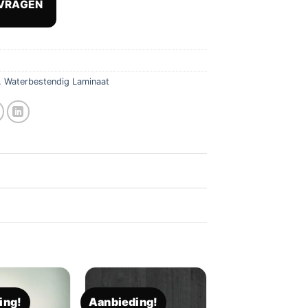
VRAGEN
,87.
€ 31,45.
,
Waterbestendig Laminaat
ing!
Aanbieding!
Toevoegen
Toevoegen