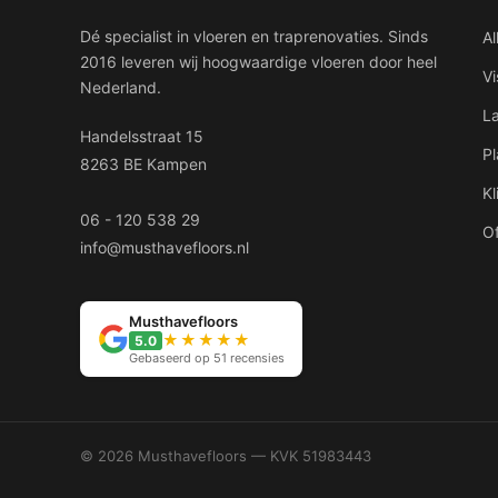
Dé specialist in vloeren en traprenovaties. Sinds
Al
2016 leveren wij hoogwaardige vloeren door heel
V
Nederland.
L
Handelsstraat 15
P
8263 BE Kampen
Kl
06 - 120 538 29
Of
info@musthavefloors.nl
Musthavefloors
★★★★★
5.0
Gebaseerd op 51 recensies
© 2026 Musthavefloors — KVK 51983443