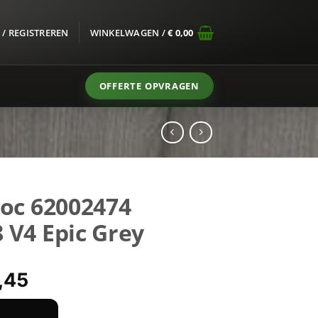
/ REGISTREREN
WINKELWAGEN /
€
0,00
OFFERTE OPVRAGEN
loc 62002474
 V4 Epic Grey
spronkelijke
Huidige
,45
s
prijs
:
is: