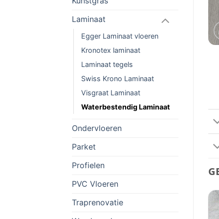
Kunstgras
Laminaat
Egger Laminaat vloeren
Kronotex laminaat
Laminaat tegels
Swiss Krono Laminaat
Visgraat Laminaat
Waterbestendig Laminaat
Ondervloeren
Parket
Profielen
G
PVC Vloeren
Traprenovatie
Aanbieding!
Toevoegen
Toevoegen