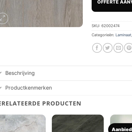
OFFERTE AAN
€ 39
SKU:
62002474
Categorieën:
Laminaat
Beschrijving
Productkenmerken
ERELATEERDE PRODUCTEN
Aanbied
Toevoegen
Toevoegen