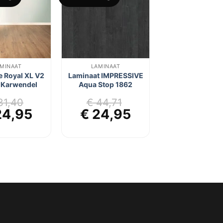
aan
aan
verlanglijst
verlanglijst
MINAAT
LAMINAAT
 Royal XL V2
Laminaat IMPRESSIVE
 Karwendel
Aqua Stop 1862
1,40
€
44,71
rspronkelijke
Huidige
Oorspronkelijke
Huidige
4,95
€
24,95
js
prijs
prijs
prijs
s:
is:
was:
is:
31,40.
€ 24,95.
€ 44,71.
€ 24,95.