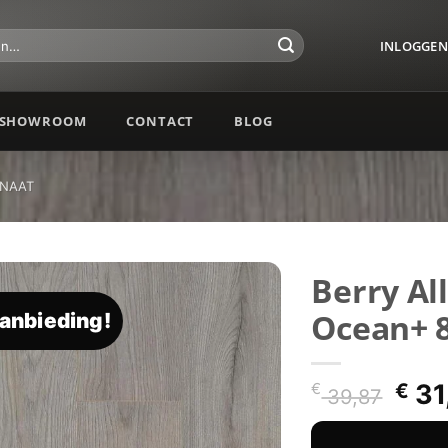
INLOGGEN 
SHOWROOM
CONTACT
BLOG
INAAT
Berry Al
Ocean+ 8
anbieding!
Toevoegen
aan
verlanglijst
Oor
€
31
€
39,87
prij
was