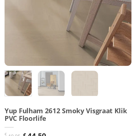
Yup Fulham 2612 Smoky Visgraat Klik
PVC Floorlife
Oorspronkelijke
Huidige
€
€
44,50