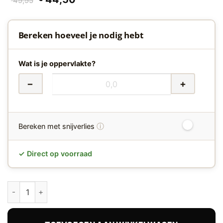
49,95
prijs
prijs
was:
is:
€ 49,95.
€ 44,50.
Bereken hoeveel je nodig hebt
Wat is je oppervlakte?
−
+
ⓘ
Bereken met snijverlies
✓ Direct op voorraad
Yup Fulham 2612 Smoky Visgraat Klik PVC Floorlife hoeveelhe