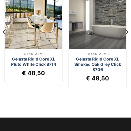
Toevoegen
Toevoegen
aan
aan
verlanglijst
verlanglijst
GELASTA PVC
GELASTA PVC
Gelasta Rigid Core XL
Gelasta Rigid Core XL
Pluto White Click 8714
Smoked Oak Grey Click
8706
€
48,50
lijke
dige
€
48,50
js
4,50.