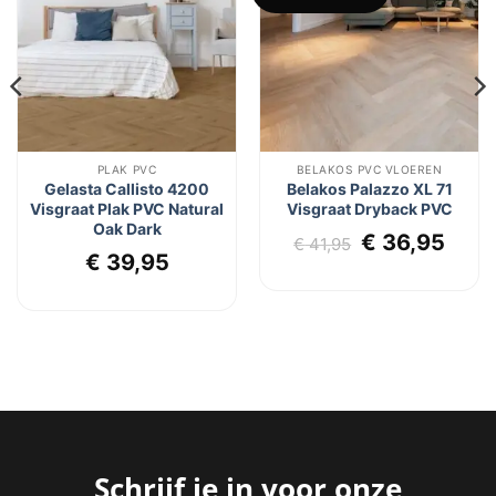
aan
aan
verlanglijst
verlanglijst
PLAK PVC
BELAKOS PVC VLOEREN
Gelasta Callisto 4200
Belakos Palazzo XL 71
Visgraat Plak PVC Natural
Visgraat Dryback PVC
Oak Dark
Oorspronkel
Huid
€
36,95
€
41,95
lijke
dige
€
39,95
prijs
prijs
js
was:
is:
€ 41,95.
€ 36
7,95.
Schrijf je in voor onze