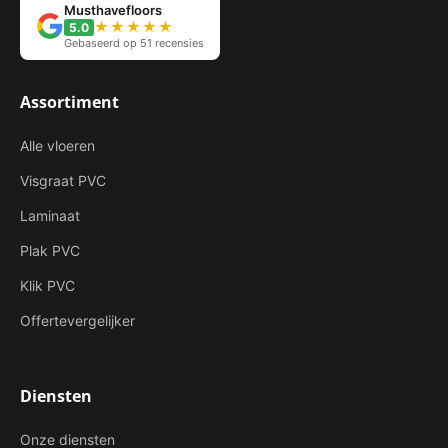
Musthavefloors
★★★★★
5.0
Gebaseerd op 51 recensies
Assortiment
Alle vloeren
Visgraat PVC
Laminaat
Plak PVC
Klik PVC
Offertevergelijker
Diensten
Onze diensten