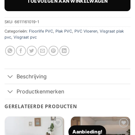
TOEVOEGEN AAN WINKELWAGEN
SKU:
6611161019-1
Categorieën:
Floorlife PVC
,
Plak PVC
,
PVC Vloeren
,
Visgraat plak
pvc
,
Visgraat pvc
Beschrijving
Productkenmerken
GERELATEERDE PRODUCTEN
Aanbieding!
Toevoegen
Toevoegen