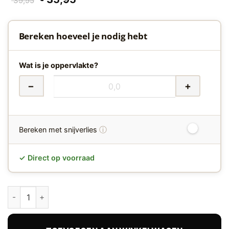
39,95
prijs
prijs
was:
is:
€ 39,95.
€ 35,95.
Bereken hoeveel je nodig hebt
Wat is je oppervlakte?
−
+
ⓘ
Bereken met snijverlies
✓ Direct op voorraad
Yup Fulham 1610 Natural Oak Visgraat Plak PVC Floorlife hoev