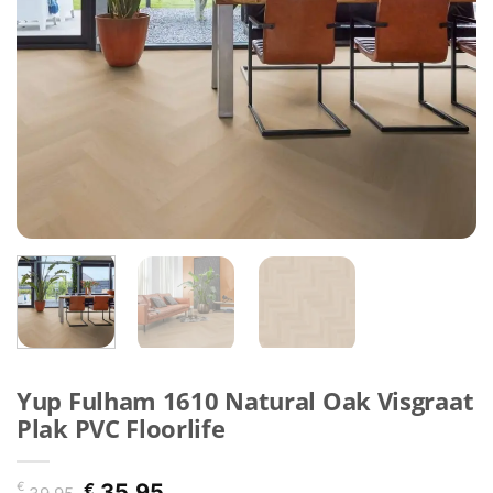
Yup Fulham 1610 Natural Oak Visgraat
Plak PVC Floorlife
Oorspronkelijke
Huidige
€
€
35,95