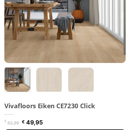
Vivafloors Eiken CE7230 Click
Oorspronkelijke
Huidige
€
€
49,95
62,86
prijs
prijs