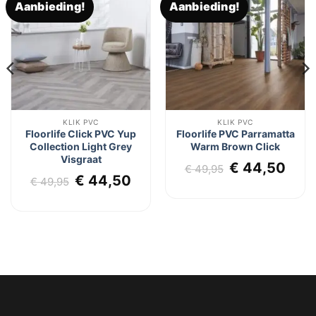
Aanbieding!
Aanbieding!
Toevoegen
Toevoegen
aan
aan
verlanglijst
verlanglijst
KLIK PVC
KLIK PVC
Floorlife Click PVC Yup
Floorlife PVC Parramatta
Collection Light Grey
Warm Brown Click
Visgraat
lijke
dige
Oorspronkel
Hui
€
44,50
€
49,95
Oorspronkelijke
Huidige
€
44,50
js
prijs
prij
€
49,95
prijs
prijs
was:
is:
was:
is:
4,50.
€ 49,95.
€ 44
€ 49,95.
€ 44,50.