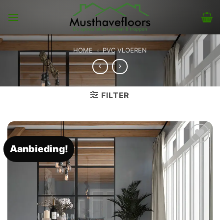
Skip
to
content
HOME
»
PVC VLOEREN
FILTER
Aanbieding!
Toevoegen
aan
verlanglijst