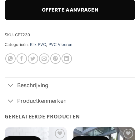
was:
is:
€ 62,86.
€ 49,95.
OFFERTE AANVRAGEN
SKU:
CE7230
Categorieën:
Klik PVC
,
PVC Vloeren
Beschrijving
Productkenmerken
GERELATEERDE PRODUCTEN