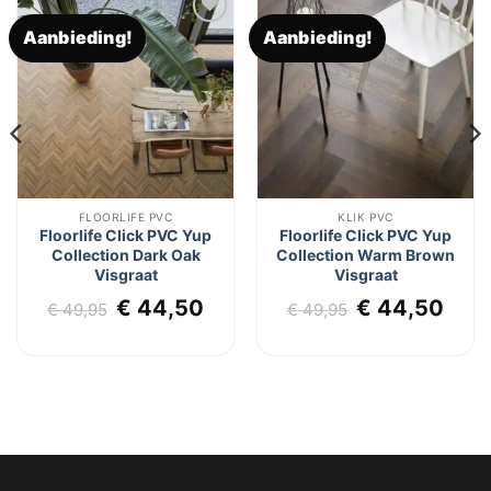
Aanbieding!
Aanbieding!
Toevoegen
Toevoegen
aan
aan
verlanglijst
verlanglijst
FLOORLIFE PVC
KLIK PVC
Floorlife Click PVC Yup
Floorlife Click PVC Yup
Collection Dark Oak
Collection Warm Brown
Visgraat
Visgraat
lijke
dige
Oorspronkelijke
Huidige
Oorspronkel
Hui
€
44,50
€
44,50
€
49,95
€
49,95
js
prijs
prijs
prijs
prij
was:
is:
was:
is:
4,50.
€ 49,95.
€ 44,50.
€ 49,95.
€ 44