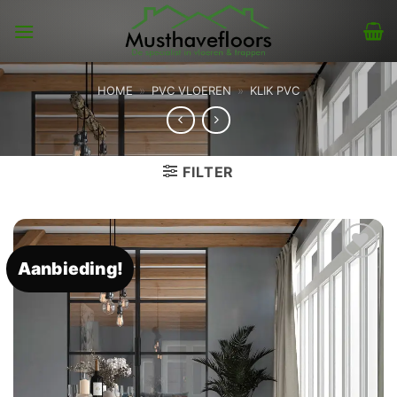
Skip
to
content
HOME
»
PVC VLOEREN
»
KLIK PVC
FILTER
Aanbieding!
Toevoegen
aan
verlanglijst