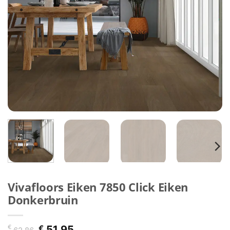
Vivafloors Eiken 7850 Click Eiken
Donkerbruin
Oorspronkelijke
Huidige
€
€
51,95