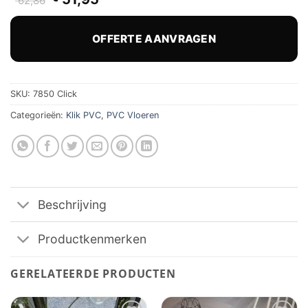
62,86
prijs
prijs
was:
is:
€ 62,86.
€ 51,95.
OFFERTE AANVRAGEN
SKU:
7850 Click
Categorieën:
Klik PVC
,
PVC Vloeren
Beschrijving
Productkenmerken
GERELATEERDE PRODUCTEN