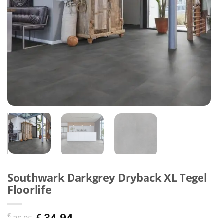
Southwark Darkgrey Dryback XL Tegel
Floorlife
Oorspronkelijke
Huidige
€
€
34,94