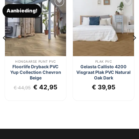
Aanbieding!
Toevoegen
Toevoegen
aan
aan
verlanglijst
verlanglijst
HONGAARSE PUNT PVC
PLAK PVC
Floorlife Dryback PVC
Gelasta Callisto 4200
Yup Collection Chevron
Visgraat Plak PVC Natural
Beige
Oak Dark
lijke
dige
Oorspronkelijke
Huidige
€
42,95
€
39,95
s
€
44,95
prijs
prijs
was:
is:
6,95.
€ 44,95.
€ 42,95.