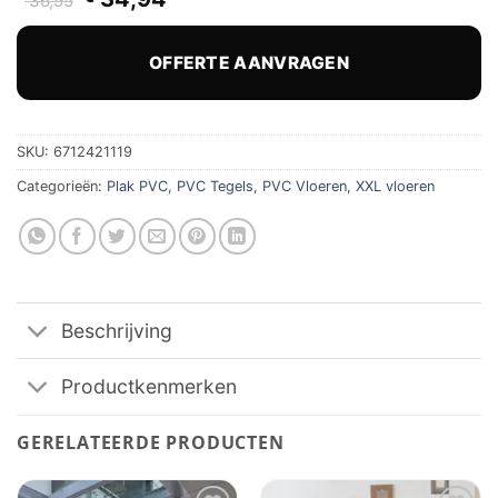
36,95
prijs
prijs
was:
is:
€ 36,95.
€ 34,94.
OFFERTE AANVRAGEN
SKU:
6712421119
Categorieën:
Plak PVC
,
PVC Tegels
,
PVC Vloeren
,
XXL vloeren
Beschrijving
Productkenmerken
GERELATEERDE PRODUCTEN