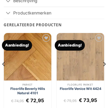
Beschrijving
Productkenmerken
GERELATEERDE PRODUCTEN
Aanbieding!
Aanbieding!
Toevoegen
Toevoegen
aan
aan
verlanglijst
verlanglijst
PARKET
FLOORLIFE PARKET
Floorlife Beverly Hills
Floorlife Venice Wit 4424
Naturel 4101
Oorspronkel
Huid
lijke
dige
Oorspronkelijke
Huidige
€
73,95
€
72,95
€
75,95
€
74,95
prijs
prijs
js
prijs
prijs