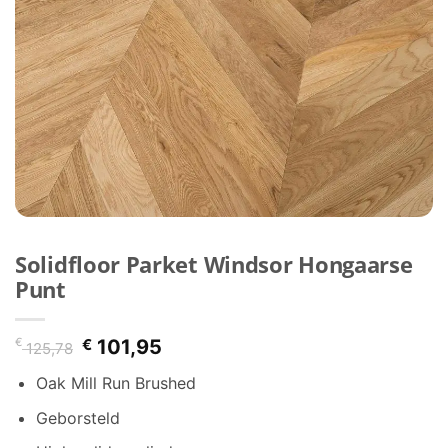
Solidfloor Parket Windsor Hongaarse
Punt
Oorspronkelijke
Huidige
€
€
101,95
125,78
prijs
prijs
Oak Mill Run Brushed
was:
is:
€ 125,78.
€ 101,95.
Geborsteld