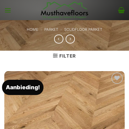
Skip
to
content
HOME
»
PARKET
»
SOLIDFLOOR PARKET
FILTER
Aanbieding!
Toevoegen
aan
verlanglijst