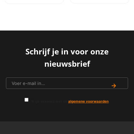
was:
is:
was:
is:
€ 75,95.
€ 73
2,95.
€ 74,95.
€ 72,95.
Schrijf je in voor onze
nieuwsbrief
→
Ik ga akkoord met de
algemene voorwaarden
.