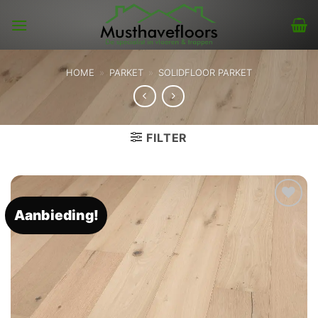
Skip
to
content
HOME
»
PARKET
»
SOLIDFLOOR PARKET
FILTER
Aanbieding!
Toevoegen
aan
verlanglijst