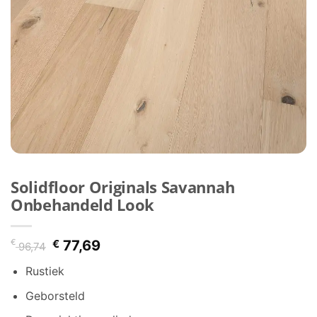
Solidfloor Originals Savannah
Onbehandeld Look
Oorspronkelijke
Huidige
€
€
77,69
96,74
prijs
prijs
Rustiek
was:
is:
€ 96,74.
€ 77,69.
Geborsteld