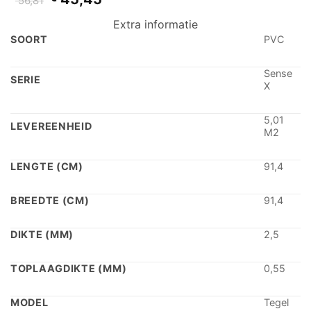
56,81
prijs
prijs
Extra informatie
was:
is:
€ 56,81.
€ 45,45.
SOORT
PVC
Sense
SERIE
X
5,01
LEVEREENHEID
M2
LENGTE (CM)
91,4
BREEDTE (CM)
91,4
DIKTE (MM)
2,5
TOPLAAGDIKTE (MM)
0,55
MODEL
Tegel