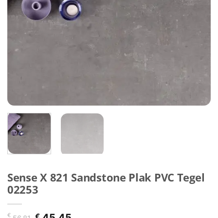
Sense X 821 Sandstone Plak PVC Tegel
02253
Oorspronkelijke
Huidige
€
€
45,45