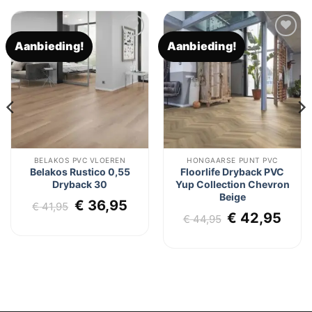
Aanbieding!
Aanbieding!
Toevoegen
Toevoegen
aan
aan
verlanglijst
verlanglijst
BELAKOS PVC VLOEREN
HONGAARSE PUNT PVC
Belakos Rustico 0,55
Floorlife Dryback PVC
Dryback 30
Yup Collection Chevron
Beige
Oorspronkelijke
Huidige
€
36,95
€
41,95
lijke
dige
Oorspronkel
Huid
€
42,95
prijs
prijs
€
44,95
js
prijs
prij
was:
is:
was:
is:
€ 41,95.
€ 36,95.
5,95.
€ 44,95.
€ 42