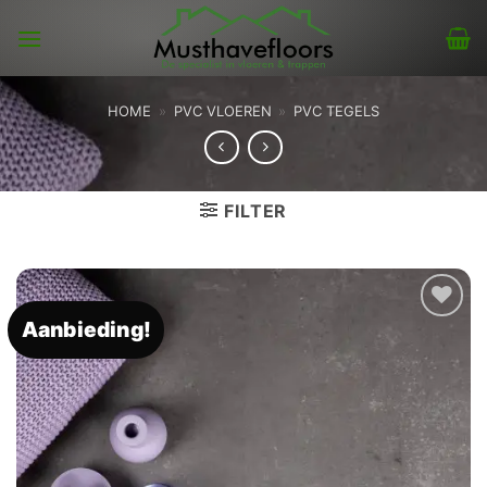
Skip
to
content
HOME
»
PVC VLOEREN
»
PVC TEGELS
FILTER
Aanbieding!
Toevoegen
aan
verlanglijst