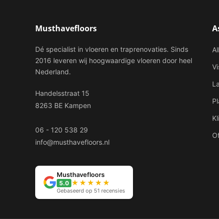
Musthavefloors
A
Dé specialist in vloeren en traprenovaties. Sinds
Al
2016 leveren wij hoogwaardige vloeren door heel
V
Nederland.
L
Handelsstraat 15
P
8263 BE Kampen
Kl
06 - 120 538 29
Of
info@musthavefloors.nl
Musthavefloors
★★★★★
5.0
Gebaseerd op 51 recensies