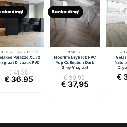
anbieding!
Aanbieding!
Toevoegen
Toevoegen
aan
aan
verlanglijst
verlanglijst
BELAKOS PVC VLOEREN
PLAK PVC
GEL
elakos Palazzo XL 72
Floorlife Dryback PVC
Gelas
isgraat Dryback PVC
Yup Collection Dark
Natura
Grey Visgraat
Dryb
€
41,95
€
3
€
39,95
jke
ge
Oorspronkelijke
Huidige
€
36,95
Oorspronkelijke
Huidige
€
37,95
prijs
prijs
prijs
prijs
was:
is:
was:
is:
95.
€ 41,95.
€ 36,95.
€ 39,95.
€ 37,95.