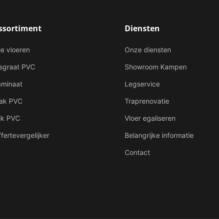
ssortiment
Diensten
le vloeren
Onze diensten
isgraat PVC
Showroom Kampen
aminaat
Legservice
lak PVC
Traprenovatie
ik PVC
Vloer egaliseren
fertevergelijker
Belangrijke informatie
Contact