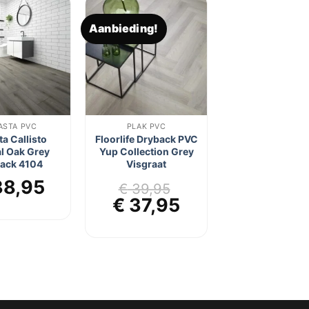
Aanbieding!
Toevoegen
Toevoegen
aan
aan
verlanglijst
verlanglijst
ASTA PVC
PLAK PVC
ta Callisto
Floorlife Dryback PVC
l Oak Grey
Yup Collection Grey
ack 4104
Visgraat
8,95
€
39,95
Oorspronkelijke
Huidige
€
37,95
prijs
prijs
was:
is:
€ 39,95.
€ 37,95.