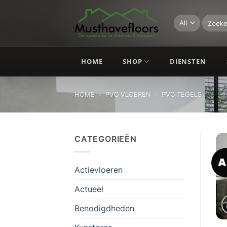
Skip
to
Zoeken
naar:
content
HOME
SHOP
DIENSTEN
HOME
»
PVC VLOEREN
»
PVC TEGELS
CATEGORIEËN
A
Actievloeren
Actueel
Benodigdheden