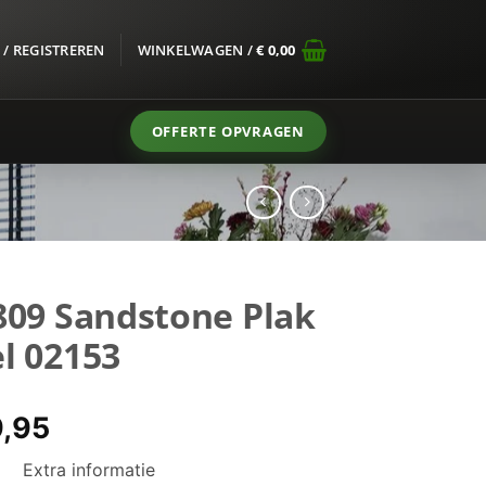
/ REGISTREREN
WINKELWAGEN /
€
0,00
OFFERTE OPVRAGEN
809 Sandstone Plak
l 02153
spronkelijke
Huidige
,95
s
prijs
Extra informatie
:
is: