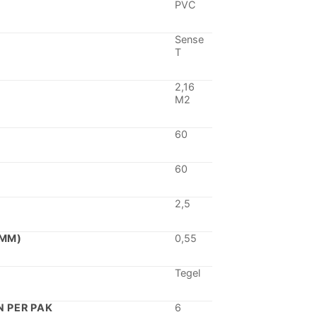
PVC
8,34.
€ 39,95.
Sense
T
2,16
M2
60
60
2,5
(MM)
0,55
Tegel
 PER PAK
6