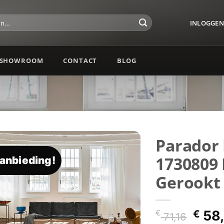
INLOGGEN 
SHOWROOM
CONTACT
BLOG
Parador
1730809 
anbieding!
Toevoegen
aan
Gerookt
verlanglijst
Oors
€
58,
€
71,16