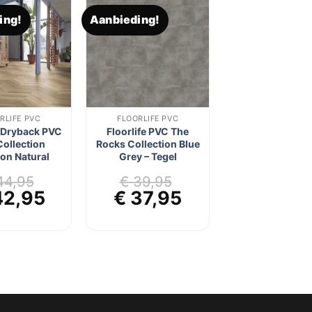
ing!
Aanbieding!
Toevoegen
Toevoegen
aan
aan
verlanglijst
verlanglijst
RLIFE PVC
FLOORLIFE PVC
e Dryback PVC
Floorlife PVC The
ollection
Rocks Collection Blue
on Natural
Grey – Tegel
4,95
€
39,95
rspronkelijke
Huidige
Oorspronkelijke
Huidige
2,95
€
37,95
js
prijs
prijs
prijs
s:
is:
was:
is:
44,95.
€ 42,95.
€ 39,95.
€ 37,95.