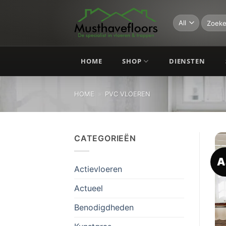
Skip
to
Zoeken
naar:
content
HOME
SHOP
DIENSTEN
HOME
»
PVC VLOEREN
CATEGORIEËN
A
Actievloeren
Actueel
Benodigdheden