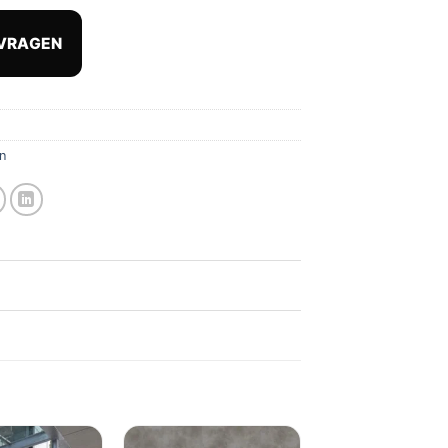
prijs
is:
VRAGEN
16.
€ 58,81.
n