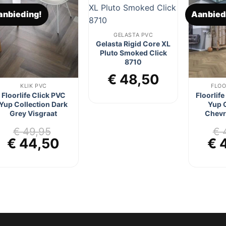
anbieding!
Aanbied
Toevoegen
Toevoegen
aan
aan
verlanglijst
verlanglijst
GELASTA PVC
Gelasta Rigid Core XL
Pluto Smoked Click
8710
€
48,50
KLIK PVC
FLOO
jke
ge
Floorlife Click PVC
Floorlif
Yup Collection Dark
Yup C
Grey Visgraat
Chevr
50.
€
49,95
€
4
Oorspronkelijke
Huidige
Oo
€
44,50
€
4
prijs
prijs
pri
was:
is:
wa
€ 49,95.
€ 44,50.
€ 