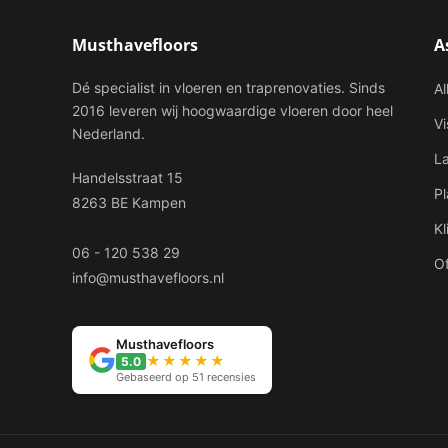
Musthavefloors
A
Dé specialist in vloeren en traprenovaties. Sinds
Al
2016 leveren wij hoogwaardige vloeren door heel
V
Nederland.
L
Handelsstraat 15
P
8263 BE Kampen
Kl
06 - 120 538 29
Of
info@musthavefloors.nl
Musthavefloors
★★★★★
5.0
Gebaseerd op 51 recensies