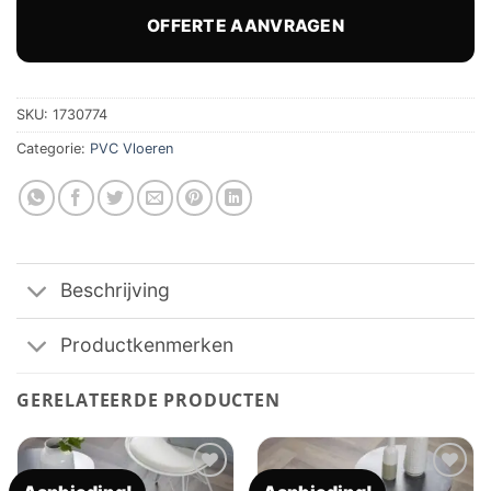
was:
is:
€ 67,82.
€ 56,05.
OFFERTE AANVRAGEN
SKU:
1730774
Categorie:
PVC Vloeren
Beschrijving
Productkenmerken
GERELATEERDE PRODUCTEN