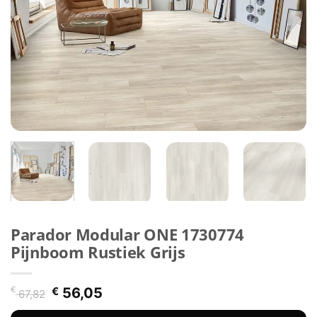
Parador Modular ONE 1730774
Pijnboom Rustiek Grijs
Oorspronkelijke
Huidige
€
€
56,05
67,82
prijs
prijs