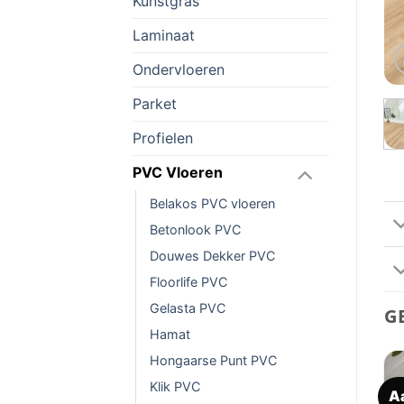
Kunstgras
Laminaat
Ondervloeren
Parket
Profielen
PVC Vloeren
Belakos PVC vloeren
Betonlook PVC
Douwes Dekker PVC
Floorlife PVC
Gelasta PVC
G
Hamat
Hongaarse Punt PVC
Klik PVC
Aanbieding!
Aanbieding!
A
Toevoegen
Toevoegen