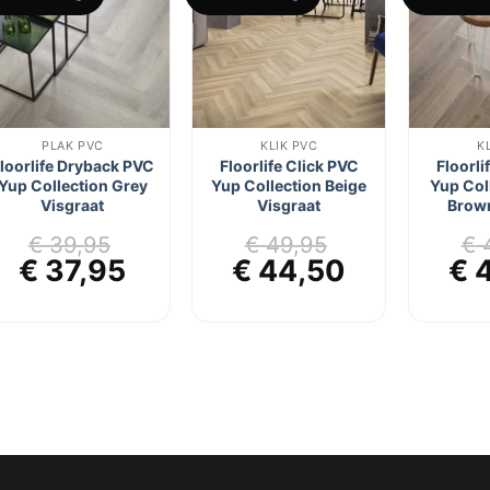
aan
aan
verlanglijst
verlanglijst
PLAK PVC
KLIK PVC
K
loorlife Dryback PVC
Floorlife Click PVC
Floorli
Yup Collection Grey
Yup Collection Beige
Yup Col
Visgraat
Visgraat
Brown
€
39,95
€
49,95
€
4
jke
ge
Oorspronkelijke
Huidige
Oorspronkelijke
Huidige
Oo
€
37,95
€
44,50
€
4
prijs
prijs
prijs
prijs
pri
was:
is:
was:
is:
wa
5.
€ 39,95.
€ 37,95.
€ 49,95.
€ 44,50.
€ 