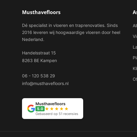
Musthavefloors
A
Dé specialist in vloeren en traprenovaties. Sinds
Al
2016 leveren wij hoogwaardige vloeren door heel
V
Nederland.
L
Handelsstraat 15
P
8263 BE Kampen
Kl
06 - 120 538 29
Of
info@musthavefloors.nl
Musthavefloors
★★★★★
5.0
Gebaseerd op 51 recensies