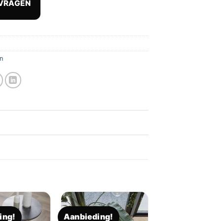
VRAGEN
,82.
€ 56,05.
n
ing!
Aanbieding!
Toevoegen
Toevoegen