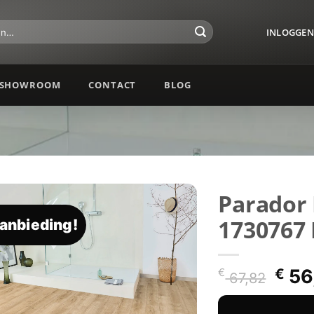
INLOGGEN 
SHOWROOM
CONTACT
BLOG
Parador
1730767 
anbieding!
Toevoegen
aan
verlanglijst
Oors
€
56
€
67,82
prij
was