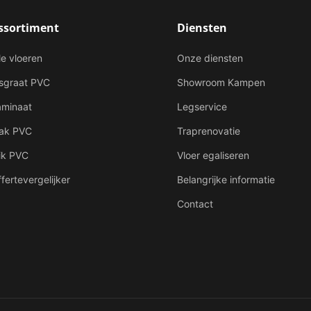
ssortiment
Diensten
le vloeren
Onze diensten
isgraat PVC
Showroom Kampen
aminaat
Legservice
lak PVC
Traprenovatie
ik PVC
Vloer egaliseren
fertevergelijker
Belangrijke informatie
Contact