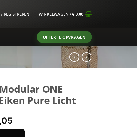
/ REGISTREREN
WINKELWAGEN /
€
0,00
OFFERTE OPVRAGEN
 Modular ONE
Eiken Pure Licht
pronkelijke
Huidige
,05
s
prijs
:
is: