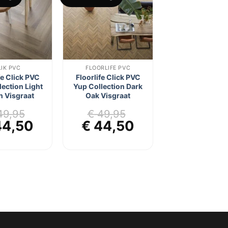
aan
aan
verlanglijst
verlanglijst
LIK PVC
FLOORLIFE PVC
fe Click PVC
Floorlife Click PVC
lection Light
Yup Collection Dark
 Visgraat
Oak Visgraat
9,95
€
49,95
rspronkelijke
Huidige
Oorspronkelijke
Huidige
4,50
€
44,50
js
prijs
prijs
prijs
s:
is:
was:
is:
49,95.
€ 44,50.
€ 49,95.
€ 44,50.