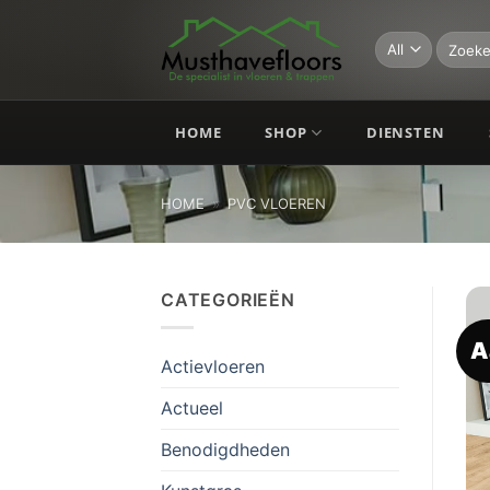
Skip
to
Zoeken
naar:
content
HOME
SHOP
DIENSTEN
HOME
»
PVC VLOEREN
CATEGORIEËN
A
Actievloeren
Actueel
Benodigdheden