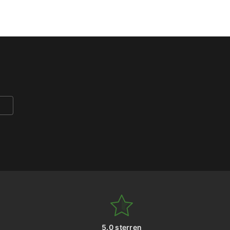
37,45.
€ 30,95.
€ 26,56.
€ 21,95.
5.0 sterren