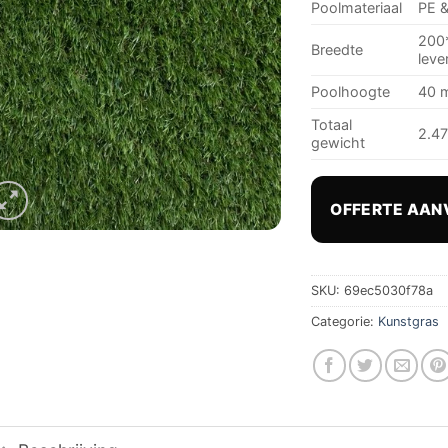
Poolmateriaal
PE &
200*
Breedte
leve
Poolhoogte
40 
Totaal
2.47
gewicht
OFFERTE AAN
SKU:
69ec5030f78a
Categorie:
Kunstgras