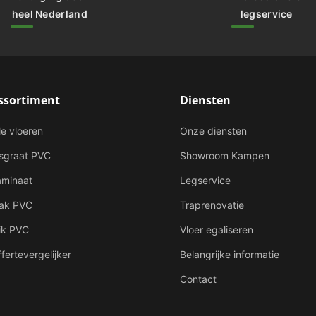
heel Nederland
legservice
ssortiment
Diensten
le vloeren
Onze diensten
isgraat PVC
Showroom Kampen
aminaat
Legservice
lak PVC
Traprenovatie
ik PVC
Vloer egaliseren
fertevergelijker
Belangrijke informatie
Contact