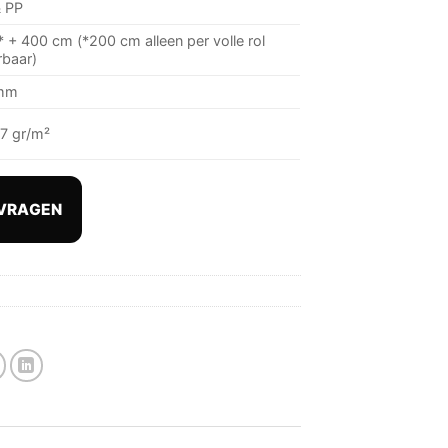
 PP
 + 400 cm (*200 cm alleen per volle rol
rbaar)
mm
7 gr/m²
VRAGEN