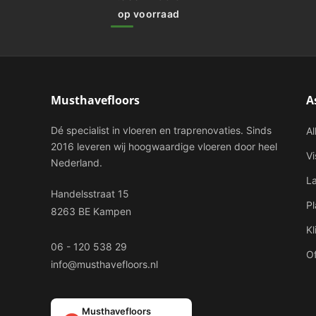
op voorraad
Musthavefloors
A
Dé specialist in vloeren en traprenovaties. Sinds
Al
2016 leveren wij hoogwaardige vloeren door heel
V
Nederland.
L
Handelsstraat 15
P
8263 BE Kampen
Kl
06 - 120 538 29
Of
info@musthavefloors.nl
Musthavefloors