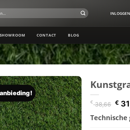
INLOGGEN 
SHOWROOM
CONTACT
BLOG
Kunstgr
anbieding!
Toevoegen
aan
Oor
€
31
€
38,66
verlanglijst
prij
Technische
was
€ 3