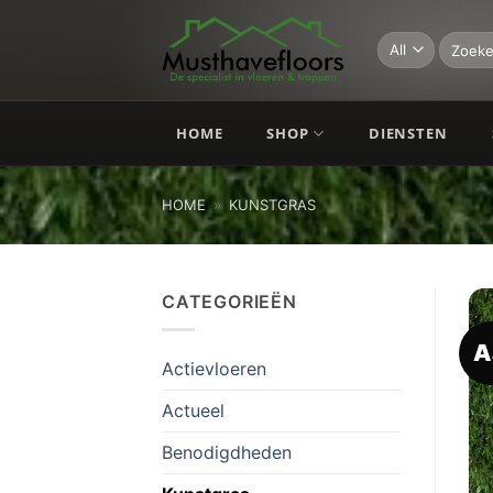
Skip
to
Zoeken
naar:
content
HOME
SHOP
DIENSTEN
HOME
»
KUNSTGRAS
CATEGORIEËN
A
Actievloeren
Actueel
Benodigdheden