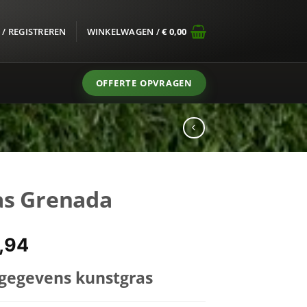
/ REGISTREREN
WINKELWAGEN /
€
0,00
OFFERTE OPVRAGEN
as Grenada
spronkelijke
Huidige
,94
s
prijs
 gegevens kunstgras
:
is:
8,66.
€ 31,94.