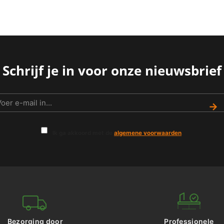
0.
€ 19,30.
€ 15,95.
€ 16,88.
€ 13,95.
€ 
Schrijf je in voor onze nieuwsbrief
→
Ik ga akkoord met de
algemene voorwaarden
.
Bezorging door
Professionele