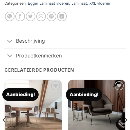
Categorieën:
Egger Laminaat vloeren
,
Laminaat
,
XXL vloeren
Beschrijving
Productkenmerken
GERELATEERDE PRODUCTEN
Aanbieding!
Aanbieding!
Toevoegen
Toevoegen
aan
aan
verlanglijst
verlanglijst