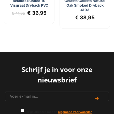
Belakos Rustico 10
Gelasta Callisto Natural
Visgraat Dryback PVC
Oak Smoked Dryback
4103
Oorspronkelijke
Huidige
€
36,95
€
41,95
lijke
dige
€
38,95
prijs
prijs
js
was:
is:
€ 41,95.
€ 36,95.
7,95.
Schrijf je in voor onze
nieuwsbrief
→
Ik ga akkoord met de
algemene voorwaarden
.