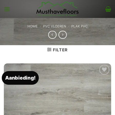
Skip
to
content
HOME
»
PVC VLOEREN
»
PLAK PVC
FILTER
Aanbieding!
Toevoegen
aan
verlanglijst