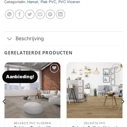
Categorieën:
Hamat
,
Plak PVC
,
PVC Vloeren
Beschrijving
GERELATEERDE PRODUCTEN
Aanbieding!
Toevoegen
Toevoegen
aan
aan
verlanglijst
verlanglijst
BELAKOS PVC VLOEREN
GELASTA PVC