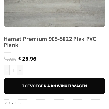
Hamat Premium 905-5022 Plak PVC
Plank
Oorspronkelijke
Huidige
€
€
28,96
39,95
prijs
prijs
Hamat Premium 905-5022 Plak PVC Plank hoeveelheid
was:
is:
€ 39,95.
€ 28,96.
TOEVOEGEN AAN WINKELWAGEN
SKU:
20952