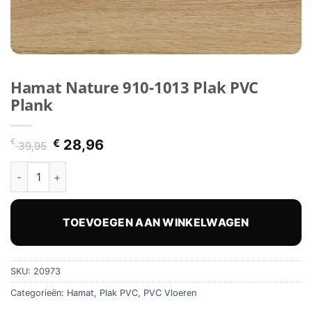
Hamat Nature 910-1013 Plak PVC
Plank
Oorspronkelijke
Huidige
€
€
28,96
39,95
prijs
prijs
Hamat Nature 910-1013 Plak PVC Plank hoeveelheid
was:
is:
€ 39,95.
€ 28,96.
TOEVOEGEN AAN WINKELWAGEN
SKU:
20973
Categorieën:
Hamat
,
Plak PVC
,
PVC Vloeren