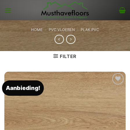
Skip
to
content
HOME
»
PVC VLOEREN
»
PLAK PVC
FILTER
Aanbieding!
Toevoegen
aan
verlanglijst