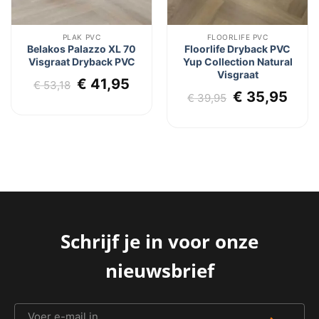
PLAK PVC
FLOORLIFE PVC
Belakos Palazzo XL 70
Floorlife Dryback PVC
Visgraat Dryback PVC
Yup Collection Natural
Visgraat
Oorspronkelijke
Huidige
€
41,95
€
53,18
Oorspronkel
Huid
€
35,95
prijs
prijs
€
39,95
prijs
prij
was:
is:
was:
is:
€ 53,18.
€ 41,95.
€ 39,95.
€ 35
Schrijf je in voor onze
nieuwsbrief