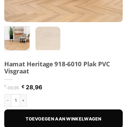
Hamat Heritage 918-6010 Plak PVC
Visgraat
Oorspronkelijke
Huidige
€
€
28,96
39,95
prijs
prijs
Hamat Heritage 918-6010 Plak PVC Visgraat hoeveelheid
was:
is:
€ 39,95.
€ 28,96.
TOEVOEGEN AAN WINKELWAGEN