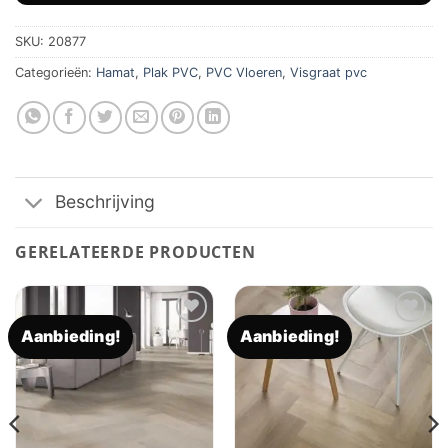
SKU:
20877
Categorieën:
Hamat
,
Plak PVC
,
PVC Vloeren
,
Visgraat pvc
Beschrijving
GERELATEERDE PRODUCTEN
Aanbieding!
Aanbieding!
Toevoegen
Toevoegen
aan
aan
verlanglijst
verlanglijst