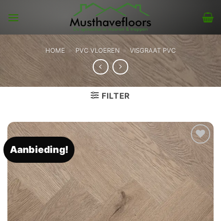
Skip
to
content
HOME
»
PVC VLOEREN
»
VISGRAAT PVC
FILTER
Aanbieding!
Toevoegen
aan
verlanglijst