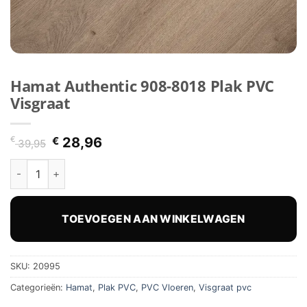
Hamat Authentic 908-8018 Plak PVC
Visgraat
Oorspronkelijke
Huidige
€
€
28,96
39,95
prijs
prijs
Hamat Authentic 908-8018 Plak PVC Visgraat hoeveelheid
was:
is:
€ 39,95.
€ 28,96.
TOEVOEGEN AAN WINKELWAGEN
SKU:
20995
Categorieën:
Hamat
,
Plak PVC
,
PVC Vloeren
,
Visgraat pvc