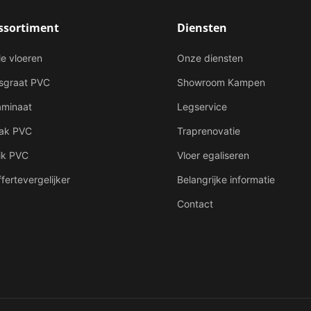
ssortiment
Diensten
le vloeren
Onze diensten
isgraat PVC
Showroom Kampen
aminaat
Legservice
lak PVC
Traprenovatie
ik PVC
Vloer egaliseren
fertevergelijker
Belangrijke informatie
Contact