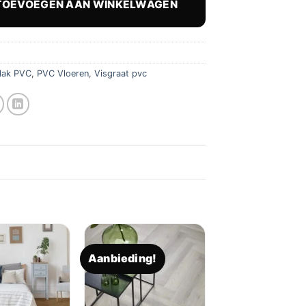
TOEVOEGEN AAN WINKELWAGEN
9,95.
€ 28,96.
lak PVC
,
PVC Vloeren
,
Visgraat pvc
Aanbieding!
Toevoegen
Toevoegen
aan
aan
verlanglijst
verlanglijst