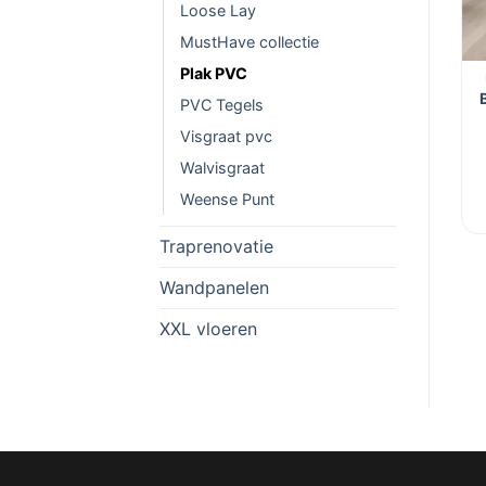
Loose Lay
MustHave collectie
Plak PVC
BELAKOS PVC VLOEREN
GELASTA PVC
Belakos Rustico 0,55
Gelasta Callisto
PVC Tegels
Dryback 30
Natural Oak Dark
Visgraat pvc
Dryback 4100
€
41,95
€
38,95
Walvisgraat
Oorspronkelijke
Huidige
€
36,95
elijke
idige
Weense Punt
prijs
prijs
ijs
was:
is:
Traprenovatie
:
€ 41,95.
€ 36,95.
35,95.
Wandpanelen
XXL vloeren