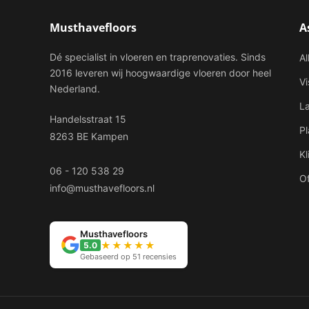
Musthavefloors
A
Dé specialist in vloeren en traprenovaties. Sinds
Al
2016 leveren wij hoogwaardige vloeren door heel
V
Nederland.
L
Handelsstraat 15
P
8263 BE Kampen
Kl
06 - 120 538 29
Of
info@musthavefloors.nl
Musthavefloors
★★★★★
5.0
Gebaseerd op 51 recensies