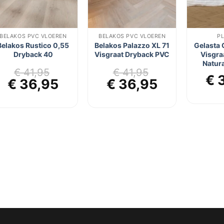
BELAKOS PVC VLOEREN
BELAKOS PVC VLOEREN
P
Belakos Rustico 0,55
Belakos Palazzo XL 71
Gelasta 
Dryback 40
Visgraat Dryback PVC
Visgra
Natura
€
41,95
€
41,95
€
3
Oorspronkelijke
Huidige
Oorspronkelijke
Huidige
€
36,95
€
36,95
prijs
prijs
prijs
prijs
was:
is:
was:
is:
€ 41,95.
€ 36,95.
€ 41,95.
€ 36,95.