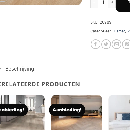
€ 3
SKU:
20989
Categorieën:
Hamat
,
P
Beschrijving
ERELATEERDE PRODUCTEN
anbieding!
Aanbieding!
Toevoegen
Toevoegen
aan
aan
verlanglijst
verlanglijst