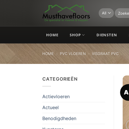
Skip
to
Zoeken
naar:
content
HOME
SHOP
DIENSTEN
HOME
»
PVC VLOEREN
»
VISGRAAT PVC
CATEGORIEËN
A
Actievloeren
Actueel
Benodigdheden