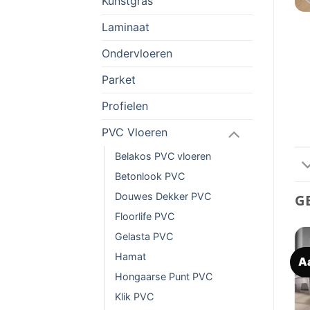
Kunstgras
Laminaat
Ondervloeren
Parket
Profielen
PVC Vloeren
Belakos PVC vloeren
Betonlook PVC
Douwes Dekker PVC
G
Floorlife PVC
Gelasta PVC
Hamat
Aanbieding!
A
Toevoegen
Toevoegen
aan
aan
Hongaarse Punt PVC
verlanglijst
verlanglijst
Klik PVC