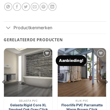
Productkenmerken
GERELATEERDE PRODUCTEN
Aanbieding!
Toevoegen
Toevoegen
aan
aan
verlanglijst
verlanglijst
GELASTA PVC
KLIK PVC
Gelasta Rigid Core XL
Floorlife PVC Parramatta
Smoked Oak Grey Click
Warm Brown Click