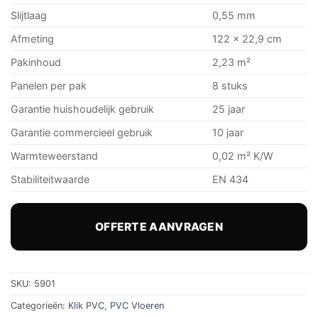
Slijtlaag
0,55 mm
Afmeting
122 x 22,9 cm
Pakinhoud
2,23 m²
Panelen per pak
8 stuks
Garantie huishoudelijk gebruik
25 jaar
Garantie commercieel gebruik
10 jaar
Warmteweerstand
0,02 m² K/W
Stabiliteitwaarde
EN 434
OFFERTE AANVRAGEN
SKU:
5901
Categorieën:
Klik PVC
,
PVC Vloeren