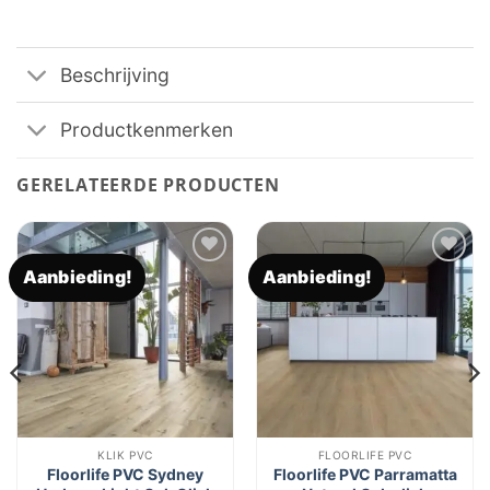
Beschrijving
Productkenmerken
GERELATEERDE PRODUCTEN
Aanbieding!
Aanbieding!
Toevoegen
Toevoegen
aan
aan
verlanglijst
verlanglijst
KLIK PVC
FLOORLIFE PVC
Floorlife PVC Sydney
Floorlife PVC Parramatta