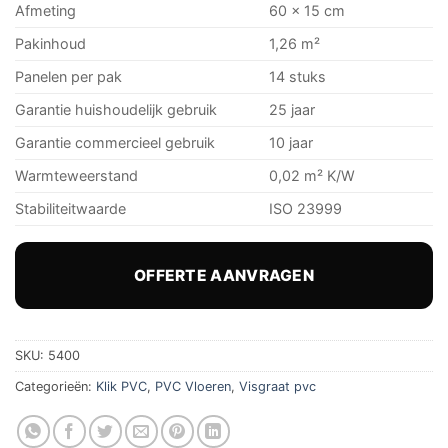
Afmeting
60 x 15 cm
Pakinhoud
1,26 m²
Panelen per pak
14 stuks
Garantie huishoudelijk gebruik
25 jaar
Garantie commercieel gebruik
10 jaar
Warmteweerstand
0,02 m² K/W
Stabiliteitwaarde
ISO 23999
OFFERTE AANVRAGEN
SKU:
5400
Categorieën:
Klik PVC
,
PVC Vloeren
,
Visgraat pvc