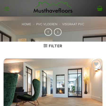
Skip
to
content
HOME
»
PVC VLOEREN
»
VISGRAAT PVC
FILTER
Toevoegen
aan
verlanglijst