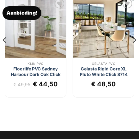
Aanbieding!
Toevoegen
Toevoegen
aan
aan
verlanglijst
verlanglijst
KLIK PVC
GELASTA PVC
Floorlife PVC Sydney
Gelasta Rigid Core XL
Harbour Dark Oak Click
Pluto White Click 8714
Oorspronkelijke
Huidige
€
44,50
€
48,50
€
49,95
lijke
dige
prijs
prijs
js
was:
is:
€ 49,95.
€ 44,50.
4,50.