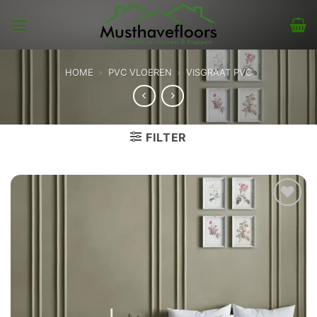
Skip
to
content
HOME
»
PVC VLOEREN
»
VISGRAAT PVC
FILTER
Toevoegen
aan
verlanglijst