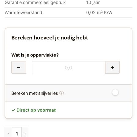
Garantie commercieel gebruik
10 jaar
Warmteweerstand
0,02 m² K/W
Bereken hoeveel je nodig hebt
Wat is je oppervlakte?
−
+
ⓘ
Bereken met snijverlies
✓ Direct op voorraad
Gelasta Oakland 7200 Visgraat Klik PVC Lime hoeveelheid