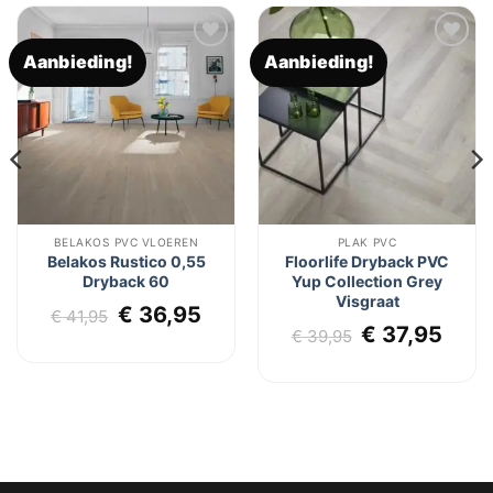
Aanbieding!
Aanbieding!
Toevoegen
Toevoegen
aan
aan
verlanglijst
verlanglijst
BELAKOS PVC VLOEREN
PLAK PVC
Belakos Rustico 0,55
Floorlife Dryback PVC
Dryback 60
Yup Collection Grey
Visgraat
lijke
dige
Oorspronkelijke
Huidige
€
36,95
€
41,95
Oorspronkel
Huid
€
37,95
js
prijs
prijs
€
39,95
prijs
prijs
was:
is:
was:
is:
7,95.
€ 41,95.
€ 36,95.
€ 39,95.
€ 37