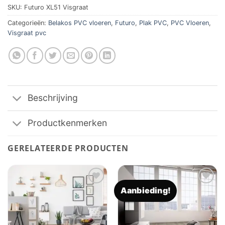
SKU:
Futuro XL51 Visgraat
Categorieën:
Belakos PVC vloeren
,
Futuro
,
Plak PVC
,
PVC Vloeren
,
Visgraat pvc
Beschrijving
Productkenmerken
GERELATEERDE PRODUCTEN
Aanbieding!
Toevoegen
Toevoegen
aan
aan
verlanglijst
verlanglijst