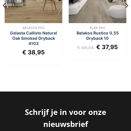
GELASTA PVC
PLAK PVC
Gelasta Callisto Natural
Belakos Rustico 0,55
Oak Smoked Dryback
Dryback 10
4103
lijke
dige
Oorspronkel
Huid
€
37,95
€
48,34
€
38,95
s
prijs
prij
was:
is:
6,95.
€ 48,34.
€ 37
Schrijf je in voor onze
nieuwsbrief