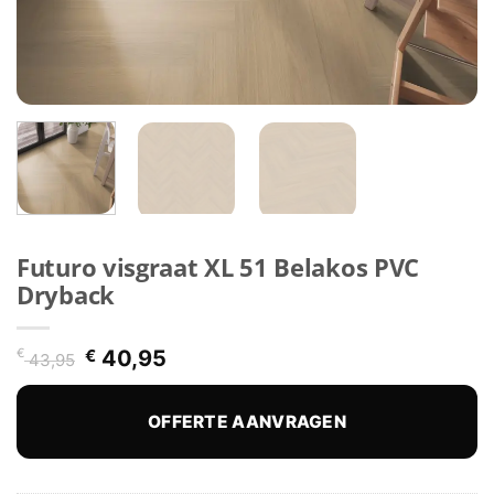
Futuro visgraat XL 51 Belakos PVC
Dryback
Oorspronkelijke
Huidige
€
€
40,95
43,95
prijs
prijs
was:
is:
€ 43,95.
€ 40,95.
OFFERTE AANVRAGEN