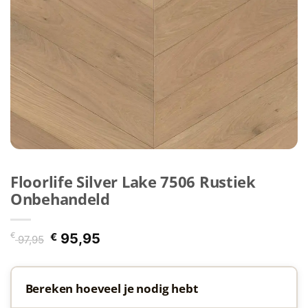
Floorlife Silver Lake 7506 Rustiek
Onbehandeld
Oorspronkelijke
Huidige
€
€
95,95
97,95
prijs
prijs
was:
is:
€ 97,95.
€ 95,95.
Bereken hoeveel je nodig hebt