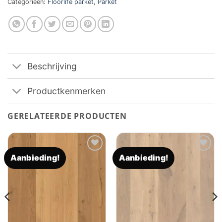
Categorieën:
Floorlife parket
,
Parket
Beschrijving
Productkenmerken
GERELATEERDE PRODUCTEN
Aanbieding!
Aanbieding!
Toevoegen
Toevoegen
aan
aan
verlanglijst
verlanglijst