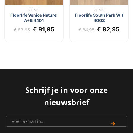
PARKET
PARKET
Floorlife Venice Naturel
Floorlife South Park Wit
A+B 4401
4002
lijke
dige
Oorspronkelijke
Huidige
Oorspronkel
Huid
€
81,95
€
82,95
€
83,95
€
84,95
s
prijs
prijs
prijs
prij
was:
is:
was:
is:
6,03.
€ 83,95.
€ 81,95.
€ 84,95.
€ 82
Schrijf je in voor onze
nieuwsbrief
→