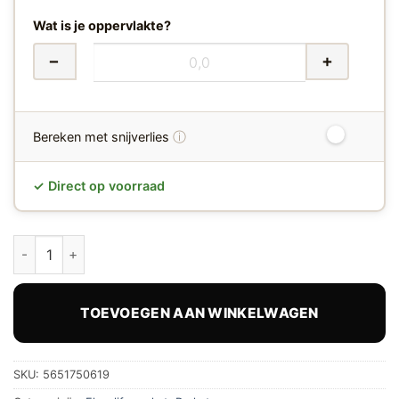
Wat is je oppervlakte?
−
+
ⓘ
Bereken met snijverlies
✓ Direct op voorraad
Floorlife Silver Lake 7506 Rustiek Onbehandeld hoeveelheid
TOEVOEGEN AAN WINKELWAGEN
SKU:
5651750619