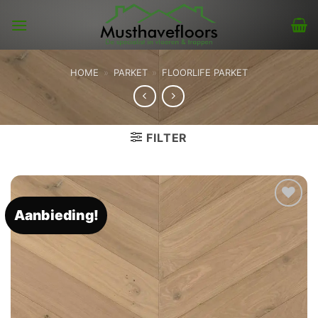
Skip
to
content
HOME
»
PARKET
»
FLOORLIFE PARKET
FILTER
Aanbieding!
Toevoegen
aan
verlanglijst